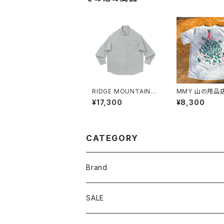
RIDGE MOUNTAIN G
MMY 山の用品店 
EAR | Basic Long Sl
reRage Illustr
¥17,300
¥8,300
eeve Shirt 2026
-Shirt
CATEGORY
Brand
アソビビト
SALE