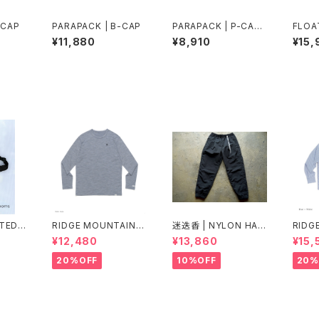
-CAP
PARAPACK | B-CAP
PARAPACK | P-CAP
FLOA
LITE
LYEL
¥11,880
¥8,910
¥15,
NTED
RIDGE MOUNTAIN G
迷迭香 | NYLON HAR
RIDG
THER
EAR | Merino Basic
VEST TRAINER Ver.2
EAR |
¥12,480
¥13,860
¥15,
Y PAC
Long Sleeve Tee
025 Lot.3
eeve 
"Micro Border"
20%OFF
10%OFF
20%