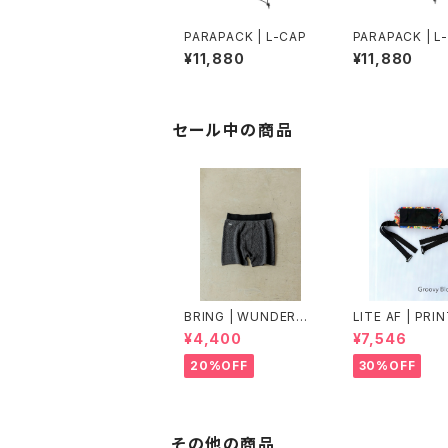
PARAPACK | L-CAP
PARAPACK | L
¥11,880
¥11,880
セール中の商品
BRING | WUNDERW
LITE AF | PRI
EAR "ONE" 50/50
DYNEEMA FEA
¥4,400
¥7,546
WEIGHT FANN
K
20%OFF
30%OFF
その他の商品