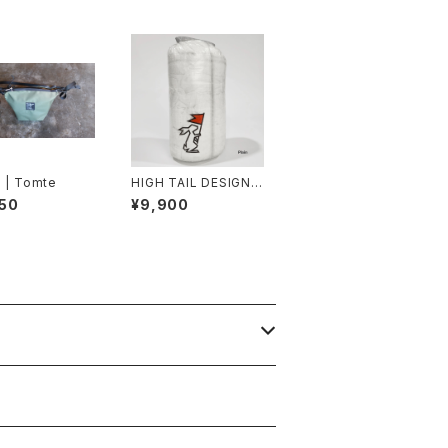
 | Tomte
HIGH TAIL DESIGNS
| 3.5L Stuff Sack
50
¥9,900