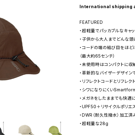
International shipping 
FEATURED
・超軽量でパッカブルなキャ
・子供から大人までどんな頭
・コードの端の結び目をほど
（最大約65センチ）
・未使用時はコンパクトに収
・革新的なバイザーデザイン
・リフレクトコードとリフレク
・シワになりにくいSmartfo
・メガネをしたままでも快適
・UPF50＋リサイクルポリエ
・DWR（耐久性撥水）加工済
・超軽量な28g