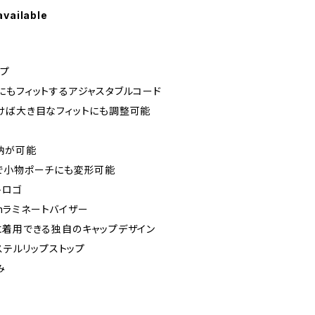
available
ップ
にもフィットするアジャスタブルコード
けば大き目なフィットにも調整可能
納が可能
で小物ポーチにも変形可能
トロゴ
rmラミネートバイザー
に着用できる独自のキャップデザイン
ステルリップストップ
み