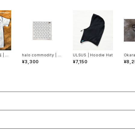
| Ra
halo commodity | B
ULSUS | Hoodie Hat
Okara
ated T
andanna
¥3,300
¥7,150
¥8,2