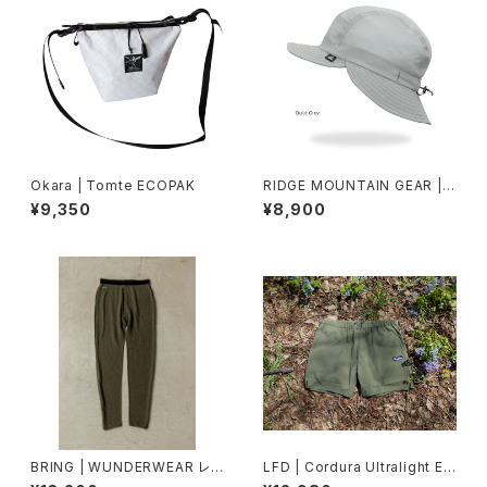
Okara | Tomte ECOPAK
RIDGE MOUNTAIN GEAR | S
hade Cap
¥9,350
¥8,900
BRING | WUNDERWEAR レギ
LFD | Cordura Ultralight Ea
ンス
sy Shorts