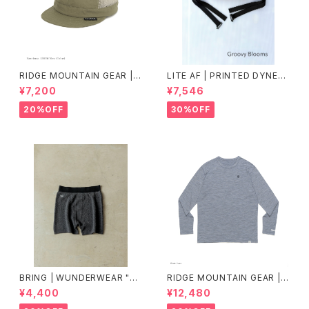
RIDGE MOUNTAIN GEAR |
LITE AF | PRINTED DYNEE
Mesh Basic Cap
MA FEATHER WEIGHT FAN
¥7,200
¥7,546
NY PACK
20%OFF
30%OFF
BRING | WUNDERWEAR "O
RIDGE MOUNTAIN GEAR |
NE" 50/50
Merino Basic Long Sleeve
¥4,400
¥12,480
Tee "Micro Border"