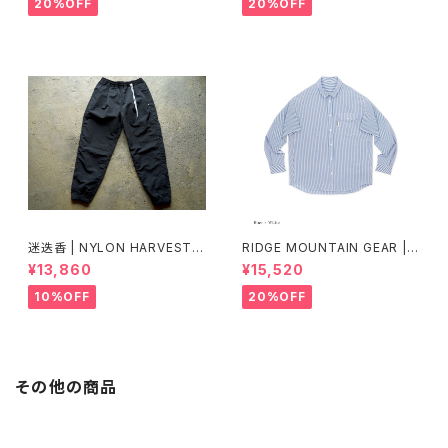
20%OFF
20%OFF
迷迭香 | NYLON HARVEST T
RIDGE MOUNTAIN GEAR | B
RAINER Ver.2025 Lot.3
asic Long Sleeve Shirt "Str
¥13,860
¥15,520
ipe"
10%OFF
20%OFF
その他の商品