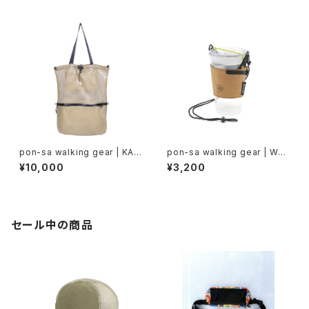
pon-sa walking gear | KAN
pon-sa walking gear | WEA
GAROO 5 way BAG RM
R sleeve Tyvek
¥10,000
¥3,200
セール中の商品