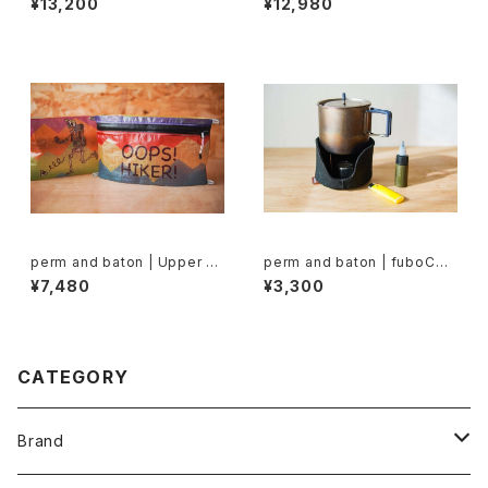
¥13,200
¥12,980
perm and baton | Upper Zi
perm and baton | fuboCOZ
p SACK M
Y
¥7,480
¥3,300
CATEGORY
Brand