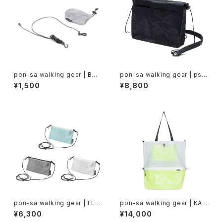
pon-sa walking gear | BOD
pon-sa walking gear | ps.s
Y FIT strap
acoche-01
¥1,500
¥8,800
pon-sa walking gear | FLA
pon-sa walking gear | KAN
T wallet DCF
GAROO 5 way BAG DCF Wh
¥6,300
¥14,000
ite × Neon Yellow