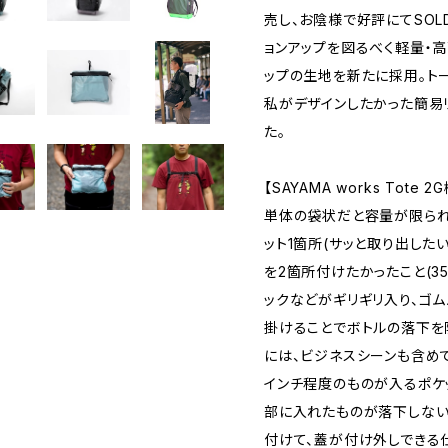
売し、お陰様で好評にてSOL
ョンアップを図るべく軽量・高
ップの生地を新たに採用。ト
私がデザインしたかった簡易
た。
【SAYAMA works Tot
単体の袋状だと容量が限られ
ット1箇所(サッと取り出した
を2箇所付けたかったこと(35
ックなどがギリギリ入り、ゴム
掛けることでボトルの落下を
には、ビジネスシーンも含め
インチ程度のものが入るポケ
部に入れたものが落下しない
付けて、蓋が付け外しできる