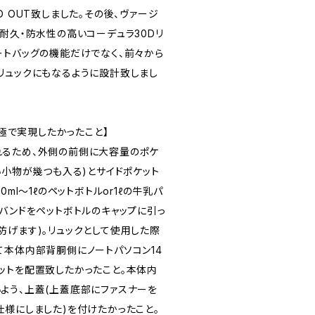
D OUT致しました。その後、ヴァージ
耐久・防水性の高いコーデュラ30Dリ
ートバッグの機能だけでなく、前々から
リュックにもなるように設計致しまし
e 2G極で実現したかったこと】
るため、外側の前側に大容量のポケ
い小物が幾つも入る)とサイドポケット
0ml〜1ℓのペットボトルor1ℓの牛乳パ
バンドをペットボトルのキャップに引っ
防げます)。リュックとして使用した際
て本体内部背胴側にノートパソコン14
ットを配置致したかったこと。本体内
よう、上蓋(上蓋底部にファスナーを
仕様にしました)を付けたかったこと。