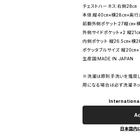
チェストハーネス:右側28㎝
本体:縦40㎝×横28㎝×奥行
前胴外側ポケット:27縦㎝×横
外側サイドポケット×2 縦21㎝
内側ポケット 縦26.5㎝×横2
ポケッタブルサイズ 縦20㎝×
生産国:MADE IN JAPAN
※洗濯は原則手洗いを推奨し
用になる場合は必ず洗濯ネッ
Internationa
Ad
日本国内