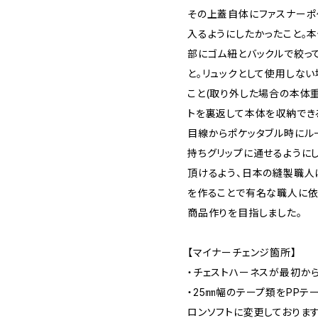
その上蓋自体にファスナーポ
入るようにしたかったこと。
部にゴム紐とバックルで絞っ
と。リュックとして使用しな
こと(取り外した場合の本体重
トを裏返して本体を収納でき
目線からポケッタブル時にル
持ちグリップに通せるように
頂けるよう、日本の縫製職人
を作ることで有名な職人に依
商品作りを目指しました。
【マイナーチェンジ箇所】
・チェストハーネスが最初か
・25㎜幅のテープ類をPPテ
ロンソフトに変更しております