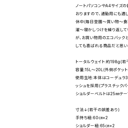
ノートパソコンやA4サイズ
おりますので、通勤用にも適
休中(毎日登園〜買い物〜
濯〜寝かしつけを繰り返して
が、お買い物用のエコバックと
しても喜ばれる商品だと思い
トータルウェイト:約198g(
容量:15L〜20L(外側ポケッ
使用生地:本体はコーデュラ3
ッシュを採用(プラスチックパ
ショルダーベルトは25㎜テー
寸法↓(若干の誤差あり)
手持ち紐:60㎝×2
ショルダー紐:65㎝×2