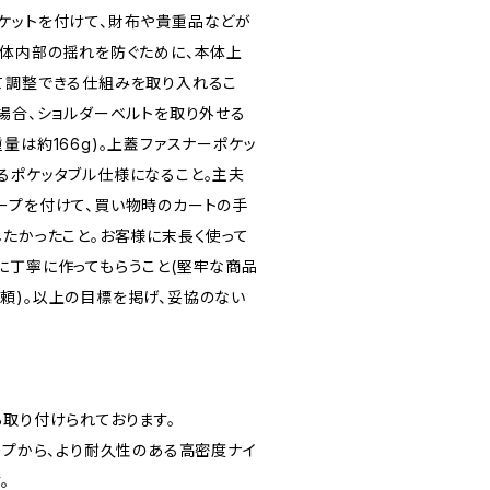
ケットを付けて、財布や貴重品などが
本体内部の揺れを防ぐために、本体上
て調整できる仕組みを取り入れるこ
い場合、ショルダーベルトを取り外せる
量は約166g)。上蓋ファスナーポケッ
るポケッタブル仕様になること。主夫
ープを付けて、買い物時のカートの手
したかったこと。お客様に末長く使って
に丁寧に作ってもらうこと(堅牢な商品
頼)。以上の目標を掲げ、妥協のない
ら取り付けられております。
ープから、より耐久性のある高密度ナイ
。