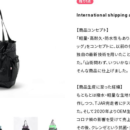
残り1点
International shipping 
【商品コンセプト】
「軽量・高耐久・防水性もあり
ッグ」をコンセプトに、以前の仕
独自の最新技術を用いたこと
た。「山街問わず、いついか
そんな商品に仕上げました。
【商品生産に至った経緯】
もともとは撥水・軽量な生地を
作しつつ、TJAR完走者に
た。そして2020年よりOE
コロナ禍の影響を受けて売上
その後、クレンゼという抗菌