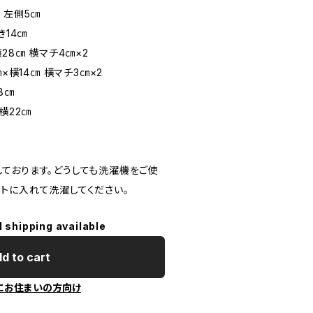
 左側5㎝
き14㎝
28㎝ 横マチ4㎝×2
×横14㎝ 横マチ3㎝×2
8㎝
横22㎝
ております。どうしても洗濯機をご使
トに入れて洗濯してください。
l shipping available
d to cart
にお住まいの方向け