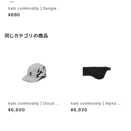
halo commodity | Dangle
Cord
¥880
同じカテゴリの商品
halo commodity | Cloud C
halo commodity | Alpha Ea
ap
r Muff Band
¥6,600
¥6,930