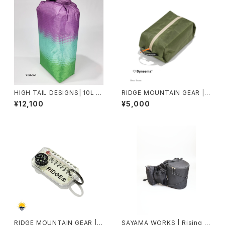
HIGH TAIL DESIGNS| 10L St
RIDGE MOUNTAIN GEAR |
uff Sack TX50
Case M
¥12,100
¥5,000
RIDGE MOUNTAIN GEAR |
SAYAMA WORKS | Rising X