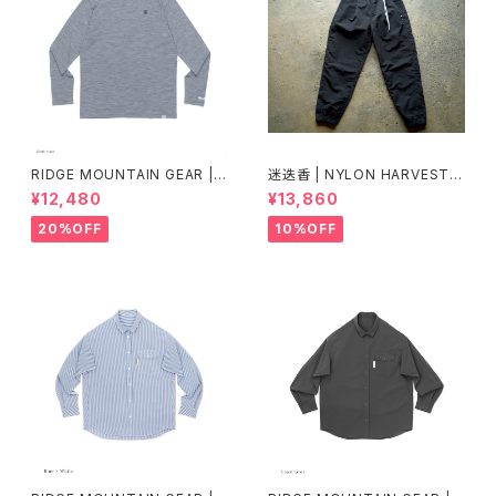
RIDGE MOUNTAIN GEAR |
迷迭香 | NYLON HARVEST T
Merino Basic Long Sleeve
RAINER Ver.2025 Lot.3
¥12,480
¥13,860
Tee "Micro Border"
20%OFF
10%OFF