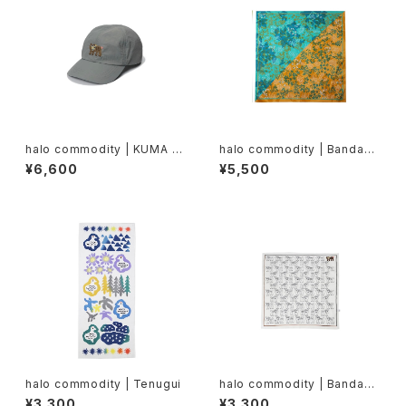
halo commodity | KUMA C
halo commodity | Bandann
ap
a90
¥6,600
¥5,500
halo commodity | Tenugui
halo commodity | Bandann
a
¥3,300
¥3,300