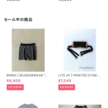
セール中の商品
BRING | WUNDERWEAR "O
LITE AF | PRINTED DYNEE
NE" 50/50
MA FEATHER WEIGHT FAN
¥4,400
¥7,546
NY PACK
20%OFF
30%OFF