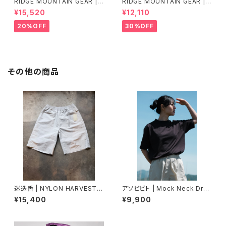
RIDGE MOUNTAIN GEAR | B
RIDGE MOUNTAIN GEAR | B
asic Long Sleeve Shirt "Str
asic Long Sleeve Shirt
¥15,520
¥12,110
ipe"
20%OFF
30%OFF
その他の商品
迷迭香 | NYLON HARVEST L
アソビビト | Mock Neck Dry
OOSE SHORTS
T 1 / 3
¥15,400
¥9,900