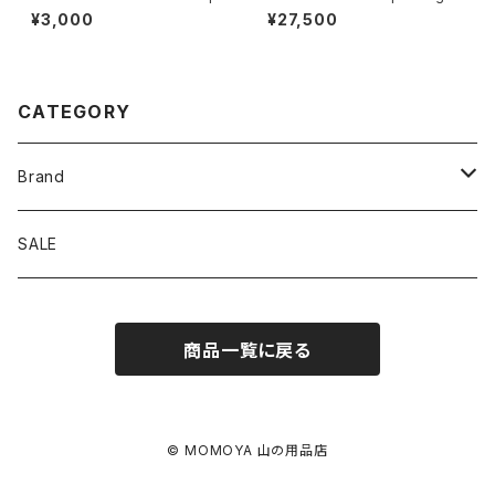
Therm-o-compass RIDGE
-PAC VX21 Black
¥3,000
¥27,500
Ver. LumaGage
CATEGORY
Brand
アソビビト
SALE
十二 × PAPERSKY
商品一覧に戻る
迷迭香
BRING
© MOMOYA 山の用品店