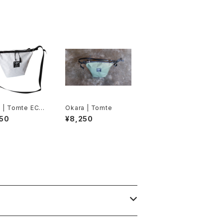
 | Tomte ECO
Okara | Tomte
50
¥8,250