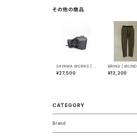
その他の商品
SAYAMA WORKS | Ri
BRING | WUN
sing X-PAC VX21 Bl
EAR レギンス
¥27,500
¥13,200
ack
CATEGORY
Brand