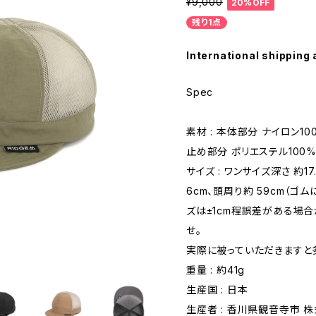
¥9,000
20%OFF
残り1点
International shipping 
Spec
素材 : 本体部分 ナイロン10
止め部分 ポリエステル100
サイズ : ワンサイズ深さ 約1
6cm、頭周り約 59cm（
ズは±1cm程誤差がある場
せ。
実際に被っていただきますと
重量 : 約41g
生産国 : 日本
生産者 : 香川県観音寺市 