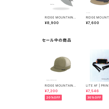
RIDGE MOUNTAIN G
RIDGE MOUNT
EAR | Shade Cap
EAR | Basic Ca
¥8,900
¥7,600
olor
セール中の商品
RIDGE MOUNTAIN G
LITE AF | PRI
EAR | Mesh Basic C
DYNEEMA FEA
¥7,200
¥7,546
ap
WEIGHT FANN
K
20%OFF
30%OFF