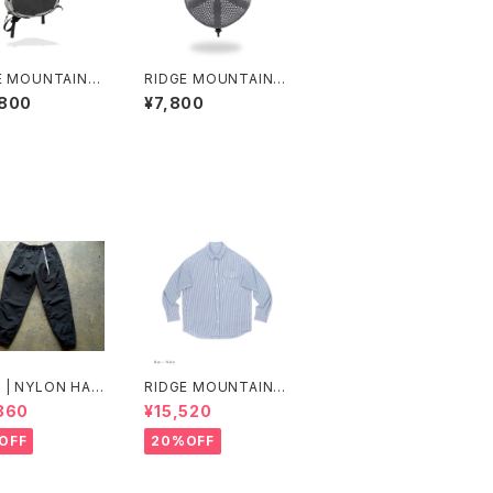
E MOUNTAIN G
RIDGE MOUNTAIN G
 Sash Pack
EAR | Basic Cap Pun
,800
¥7,800
ching
| NYLON HAR
RIDGE MOUNTAIN G
TRAINER Ver.2
EAR | Basic Long Sl
860
¥15,520
ot.3
eeve Shirt "Stripe"
OFF
20%OFF