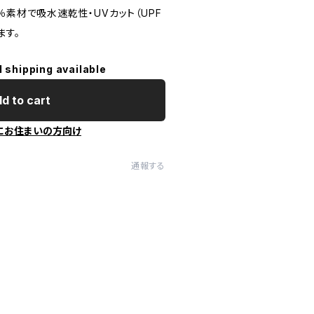
％素材で吸水速乾性・UVカット（UPF
ます。
l shipping available
d to cart
にお住まいの方向け
通報する