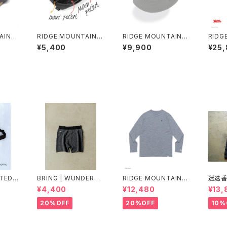
AIN G
RIDGE MOUNTAIN G
RIDGE MOUNTAIN G
RIDG
p Bic
EAR | Side Increase
EAR | Enough Hat N
EAR |
¥5,400
¥9,900
¥25
T 2026
NTED
BRING | WUNDERW
RIDGE MOUNTAIN G
迷迭香 
THER
EAR "ONE" 50/50
EAR | Merino Basic
VEST 
¥4,400
¥12,480
¥13,
Y PAC
Long Sleeve Tee
025 L
"Micro Border"
20%OFF
20%OFF
10%