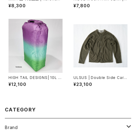
Illustrated T-Shirt
asic Cap Extra Punching
¥8,300
¥7,800
HIGH TAIL DESIGNS| 10L St
ULSUS | Double Side Cardi
uff Sack TX50
gan
¥12,100
¥23,100
CATEGORY
Brand