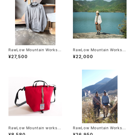
RawLow Mountain Works |
RawLow Mountain Works |
Airy Hoodie
Hiker Gurkha Pants
¥27,500
¥22,000
RawLow Mountain works |
RawLow Mountain Works |
2025 ZODIAC Limited Editi
Hiker Baker Pants
¥8,580
¥26,950