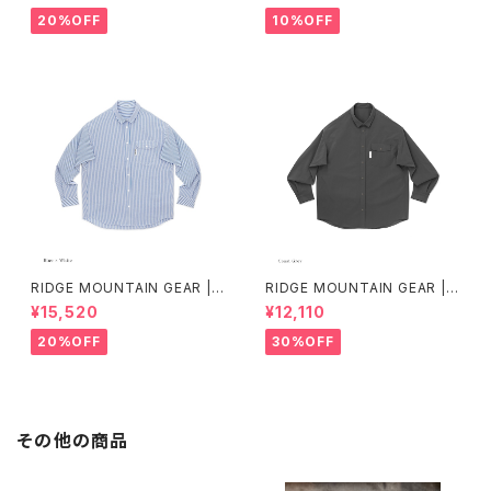
20%OFF
10%OFF
RIDGE MOUNTAIN GEAR | B
RIDGE MOUNTAIN GEAR | B
asic Long Sleeve Shirt "Str
asic Long Sleeve Shirt
¥15,520
¥12,110
ipe"
20%OFF
30%OFF
その他の商品