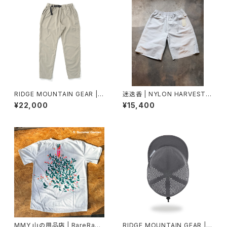
RIDGE MOUNTAIN GEAR | B
迷迭香 | NYLON HARVEST L
asic Hike Pants
OOSE SHORTS
¥22,000
¥15,400
MMY 山の用品店 | RareRage
RIDGE MOUNTAIN GEAR | B