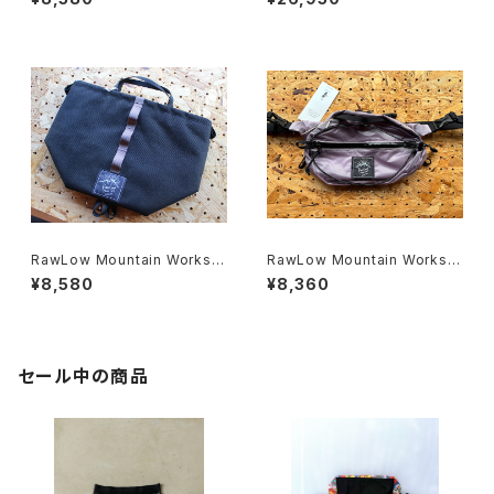
on 【Tabitibi Snake】
RawLow Mountain Works |
RawLow Mountain Works |
TABITIBI
Nuts Pack
¥8,580
¥8,360
セール中の商品