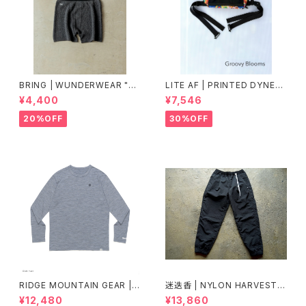
BRING | WUNDERWEAR "O
LITE AF | PRINTED DYNEE
NE" 50/50
MA FEATHER WEIGHT FAN
¥4,400
¥7,546
NY PACK
20%OFF
30%OFF
RIDGE MOUNTAIN GEAR |
迷迭香 | NYLON HARVEST T
Merino Basic Long Sleeve
RAINER Ver.2025 Lot.3
¥12,480
¥13,860
Tee "Micro Border"