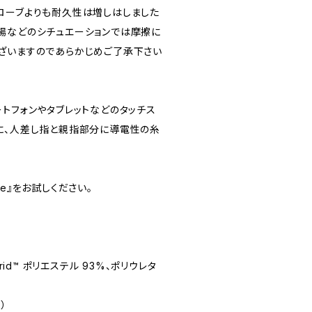
ローブよりも耐久性は増しはしました
場などのシチュエーションでは摩擦に
ざいますのであらかじめご了承下さい
ートフォンやタブレットなどのタッチス
に、人差し指と親指部分に導電性の糸
ove』をお試しください。
r Grid™ ポリエステル 93%、ポリウレタ
x）