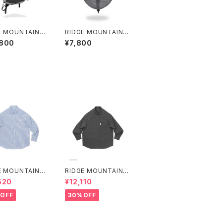
E MOUNTAIN G
RIDGE MOUNTAIN G
 Sash Pack
EAR | Basic Cap Pun
,800
¥7,800
ching
E MOUNTAIN G
RIDGE MOUNTAIN G
 Basic Long Sl
EAR | Basic Long Sl
520
¥12,110
Shirt "Stripe"
eeve Shirt
OFF
30%OFF