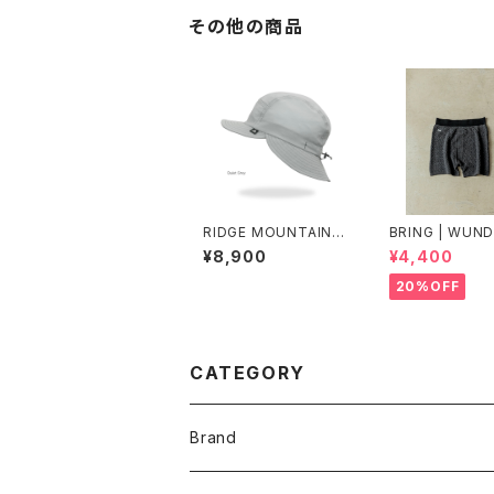
その他の商品
RIDGE MOUNTAIN G
BRING | WUN
EAR | Shade Cap
EAR "ONE" 50
¥8,900
¥4,400
20%OFF
CATEGORY
Brand