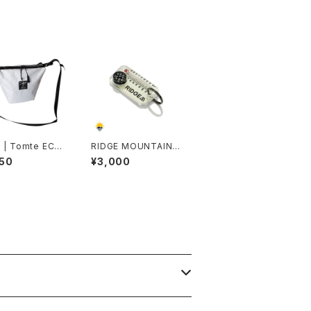
 | Tomte ECO
RIDGE MOUNTAIN G
EAR | Therm-o-com
50
¥3,000
pass RIDGE Ver. Lu
maGage