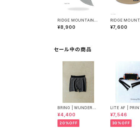
RIDGE MOUNTAIN G
RIDGE MOUNT
EAR | Shade Cap
EAR | Basic Ca
¥8,900
¥7,600
olor
セール中の商品
BRING | WUNDERW
LITE AF | PRI
EAR "ONE" 50/50
DYNEEMA FEA
¥4,400
¥7,546
WEIGHT FANN
K
20%OFF
30%OFF