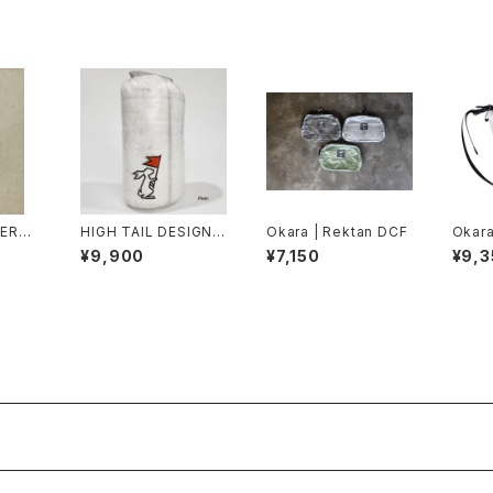
DERW
HIGH TAIL DESIGNS
Okara | Rektan DCF
Okara
/50
| 3.5L Stuff Sack
PAK
¥9,900
¥7,150
¥9,3