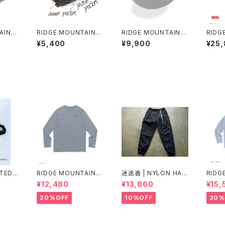
AIN G
RIDGE MOUNTAIN G
RIDGE MOUNTAIN G
RIDG
p Bic
EAR | Side Increase
EAR | Enough Hat N
EAR |
¥5,400
¥9,900
¥25
T 2026
NTED
RIDGE MOUNTAIN G
迷迭香 | NYLON HAR
RIDG
THER
EAR | Merino Basic
VEST TRAINER Ver.2
EAR |
¥12,480
¥13,860
¥15,
Y PAC
Long Sleeve Tee
025 Lot.3
eeve 
"Micro Border"
20%OFF
10%OFF
20%