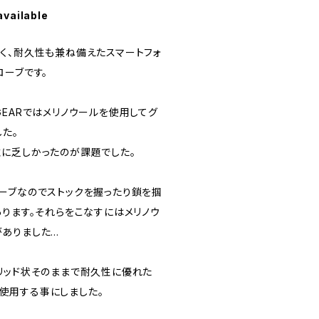
available
く、耐久性も兼ね備えたスマートフォ
ローブです。
N GEARではメリノウールを使用してグ
た。
に乏しかったのが課題でした。
ーブなのでストックを握ったり鎖を掴
あります。それらをこなすにはメリノウ
りました...
リッド状そのままで耐久性に優れた
id™を使用する事にしました。