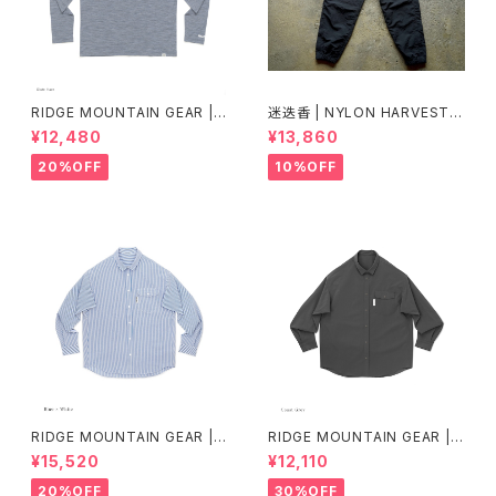
RIDGE MOUNTAIN GEAR |
迷迭香 | NYLON HARVEST T
Merino Basic Long Sleeve
RAINER Ver.2025 Lot.3
¥12,480
¥13,860
Tee "Micro Border"
20%OFF
10%OFF
RIDGE MOUNTAIN GEAR | B
RIDGE MOUNTAIN GEAR | B
asic Long Sleeve Shirt "Str
asic Long Sleeve Shirt
¥15,520
¥12,110
ipe"
20%OFF
30%OFF