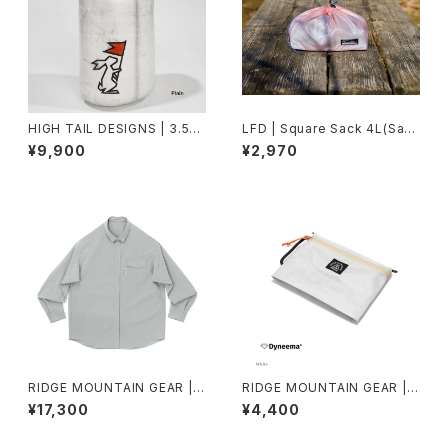
HIGH TAIL DESIGNS | 3.5L
LFD | Square Sack 4L(Saku
Stuff Sack
ra)
¥9,900
¥2,970
RIDGE MOUNTAIN GEAR | B
RIDGE MOUNTAIN GEAR | T
asic Long Sleeve Shirt 202
ravel Pouch Plus
¥17,300
¥4,400
6