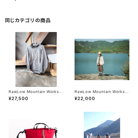
同じカテゴリの商品
RawLow Mountain Works |
RawLow Mountain Works |
Airy Hoodie
Hiker Gurkha Pants
¥27,500
¥22,000