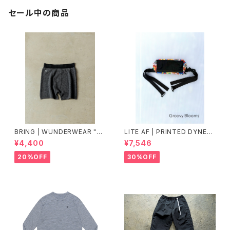
セール中の商品
BRING | WUNDERWEAR "O
LITE AF | PRINTED DYNEE
NE" 50/50
MA FEATHER WEIGHT FAN
¥4,400
¥7,546
NY PACK
20%OFF
30%OFF