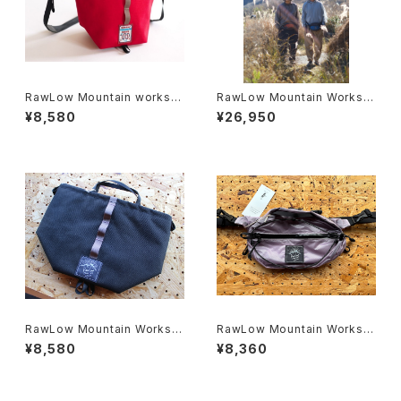
RawLow Mountain works |
RawLow Mountain Works |
2025 ZODIAC Limited Editi
Hiker Baker Pants
¥8,580
¥26,950
on 【Tabitibi Snake】
RawLow Mountain Works |
RawLow Mountain Works |
TABITIBI
Nuts Pack
¥8,580
¥8,360