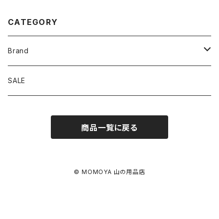
CATEGORY
Brand
アソビビト
SALE
十二 × PAPERSKY
商品一覧に戻る
迷迭香
BRING
© MOMOYA 山の用品店
EYL