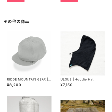
その他の商品
RIDGE MOUNTAIN GEAR | B
ULSUS | Hoodie Hat
asic Cap NT Extra 2026
¥8,200
¥7,150