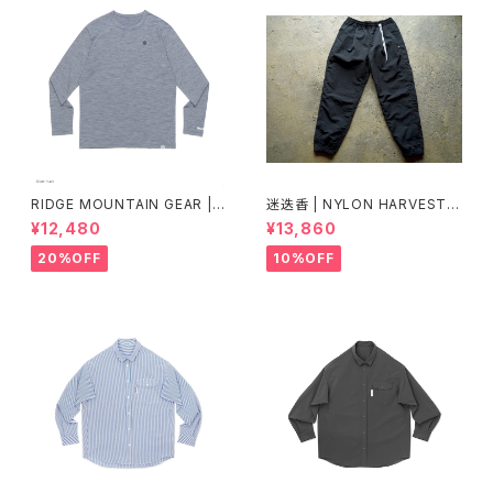
RIDGE MOUNTAIN GEAR |
迷迭香 | NYLON HARVEST T
Merino Basic Long Sleeve
RAINER Ver.2025 Lot.3
¥12,480
¥13,860
Tee "Micro Border"
20%OFF
10%OFF