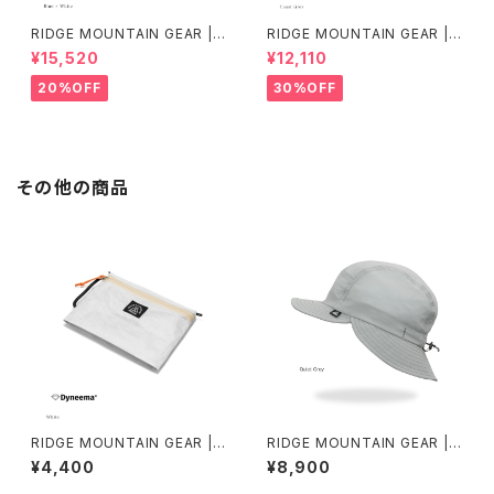
RIDGE MOUNTAIN GEAR | B
RIDGE MOUNTAIN GEAR | B
asic Long Sleeve Shirt "Str
asic Long Sleeve Shirt
¥15,520
¥12,110
ipe"
20%OFF
30%OFF
その他の商品
RIDGE MOUNTAIN GEAR | T
RIDGE MOUNTAIN GEAR | S
ravel Pouch Plus
hade Cap
¥4,400
¥8,900