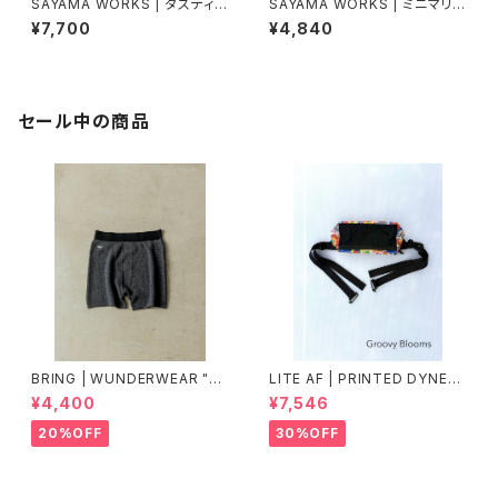
SAYAMA WORKS | ダスティン
SAYAMA WORKS | ミニマリス
ホルダー2G改 Ultra 200 / DC
トウォレット
¥7,700
¥4,840
FH2.92oz
セール中の商品
BRING | WUNDERWEAR "O
LITE AF | PRINTED DYNEE
NE" 50/50
MA FEATHER WEIGHT FAN
¥4,400
¥7,546
NY PACK
20%OFF
30%OFF