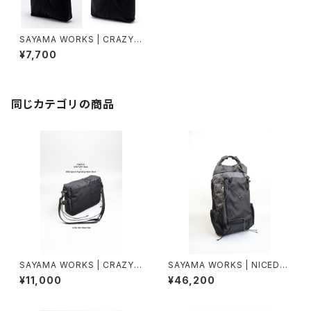
SAYAMA WORKS | CRAZY
Ultra200
¥7,700
同じカテゴリの商品
SAYAMA WORKS | CRAZY V
SAYAMA WORKS | NICEDAY
2
V2 DCFH 2.92oz
¥11,000
¥46,200