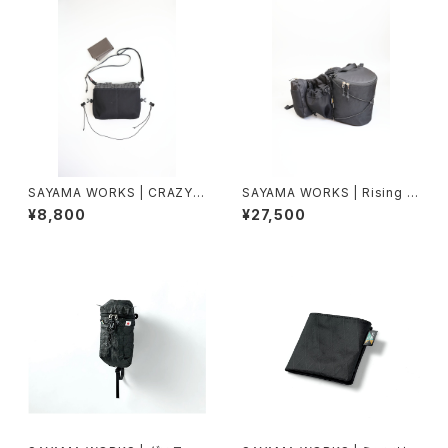
SAYAMA WORKS | CRAZY
SAYAMA WORKS | Rising X
Origin
-PAC VX21 Black
¥8,800
¥27,500