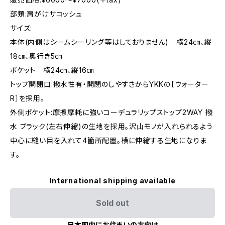
部類:肩がけサコッシュ
サイズ:
本体(内側はシームシーリング等はしておりません) 横24㎝、縦
18㎝、奥行き5㎝
ポケット 横24㎝、縦16㎝
トップ開閉口:撥水性有・開閉のしやすさからYKKの［ウォーター
R］を採用。
外側ポケット:摩擦摩耗に強いコーデュラリップストップ2WAY 撥
水 ブラック(左右伸縮)の生地を採用。沢山モノが入れられるよう
中心に縫い目を入れて4箇所配置。横に伸縮する生地になりま
す。
International shipping available
Sold out
日本国内にお住まいの方向け