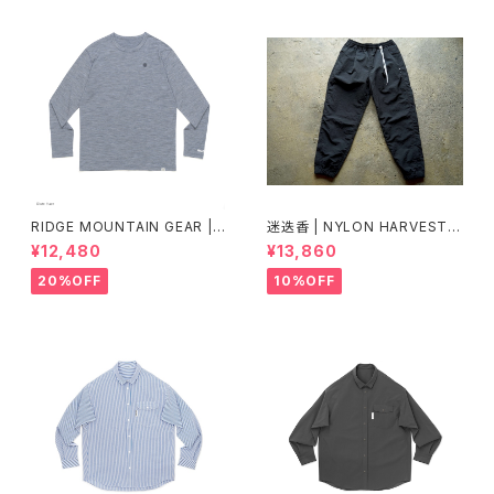
RIDGE MOUNTAIN GEAR |
迷迭香 | NYLON HARVEST T
Merino Basic Long Sleeve
RAINER Ver.2025 Lot.3
¥12,480
¥13,860
Tee "Micro Border"
20%OFF
10%OFF