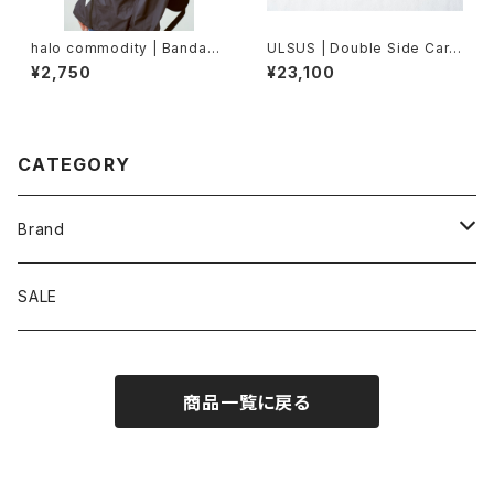
halo commodity | Bandann
ULSUS | Double Side Cardi
a
gan
¥2,750
¥23,100
CATEGORY
Brand
アソビビト
SALE
十二 × PAPERSKY
商品一覧に戻る
迷迭香