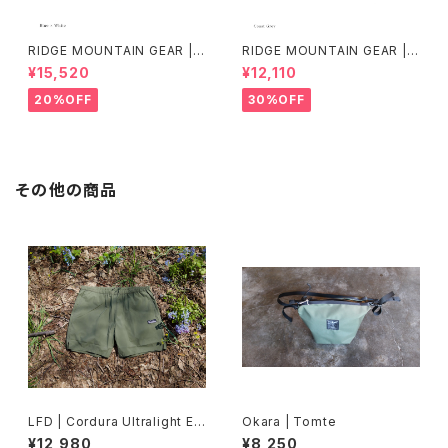
RIDGE MOUNTAIN GEAR | B
RIDGE MOUNTAIN GEAR | B
asic Long Sleeve Shirt "Str
asic Long Sleeve Shirt
¥15,520
¥12,110
ipe"
20%OFF
30%OFF
その他の商品
LFD | Cordura Ultralight Ea
Okara | Tomte
sy Shorts
¥12,980
¥8,250