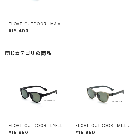
FLOAT-OUTDOOR | MAIA
MAT.BLACK / Lt.GY FMR
¥15,400
同じカテゴリの商品
FLOAT-OUTDOOR | LYELL
FLOAT-OUTDOOR | MILLB
RAE
¥15,950
¥15,950