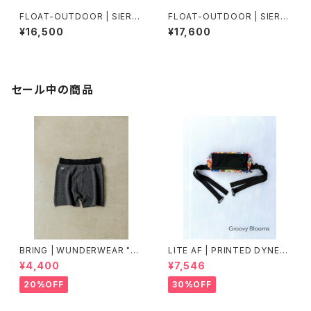
FLOAT-OUTDOOR | SIERR
FLOAT-OUTDOOR | SIERR
A MATBALACK / Lt.GR
A MATBLACK / GY FMR
¥16,500
¥17,600
セール中の商品
BRING | WUNDERWEAR "O
LITE AF | PRINTED DYNEE
NE" 50/50
MA FEATHER WEIGHT FAN
¥4,400
¥7,546
NY PACK
20%OFF
30%OFF