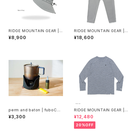
RIDGE MOUNTAIN GEAR | S
RIDGE MOUNTAIN GEAR |
hade Cap
Unwind Pants
¥8,900
¥18,600
perm and baton | fuboCOZ
RIDGE MOUNTAIN GEAR |
Y
Merino Basic Long Sleeve
¥3,300
¥12,480
Tee "Micro Border"
20%OFF