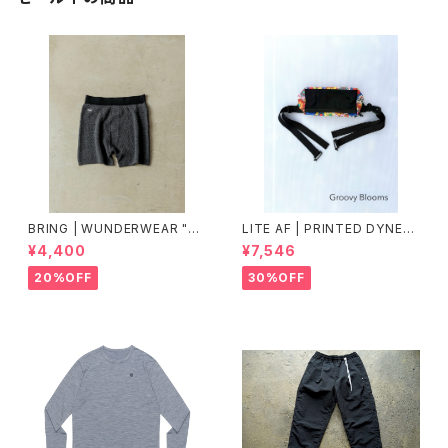
BRING | WUNDERWEAR "O
LITE AF | PRINTED DYNEE
NE" 50/50
MA FEATHER WEIGHT FAN
¥4,400
¥7,546
NY PACK
20%OFF
30%OFF