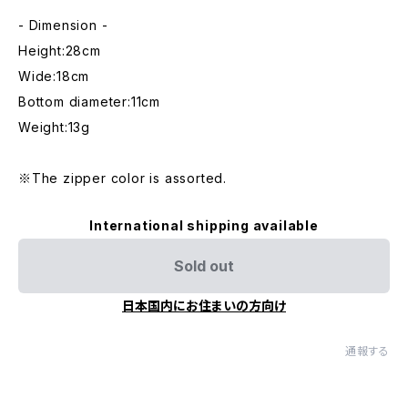
- Dimension -
Height:28cm
Wide:18cm
Bottom diameter:11cm
Weight:13g
※The zipper color is assorted.
International shipping available
Sold out
日本国内にお住まいの方向け
通報する