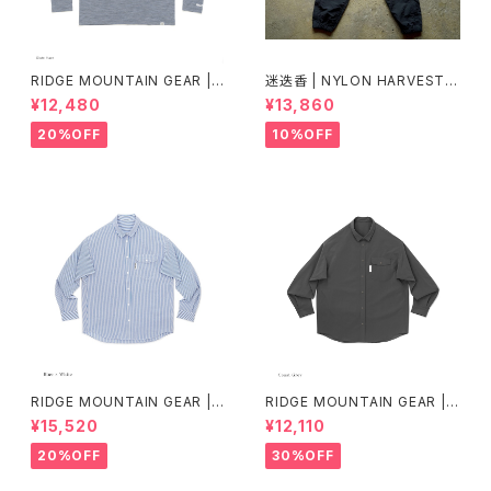
RIDGE MOUNTAIN GEAR |
迷迭香 | NYLON HARVEST T
Merino Basic Long Sleeve
RAINER Ver.2025 Lot.3
¥12,480
¥13,860
Tee "Micro Border"
20%OFF
10%OFF
RIDGE MOUNTAIN GEAR | B
RIDGE MOUNTAIN GEAR | B
asic Long Sleeve Shirt "Str
asic Long Sleeve Shirt
¥15,520
¥12,110
ipe"
20%OFF
30%OFF