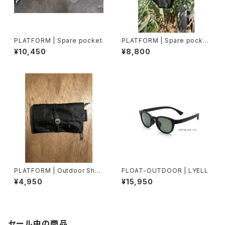
PLATFORM | Spare pocket
PLATFORM | Spare pocket
Mesh
¥10,450
¥8,800
PLATFORM | Outdoor Shag
FLOAT-OUTDOOR | LYELL
Pouch
¥4,950
¥15,950
セール中の商品