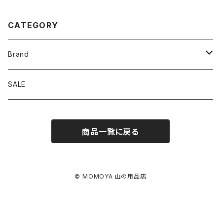
CATEGORY
Brand
アソビビト
SALE
十二 × PAPERSKY
商品一覧に戻る
迷迭香
BRING
© MOMOYA 山の用品店
EYL