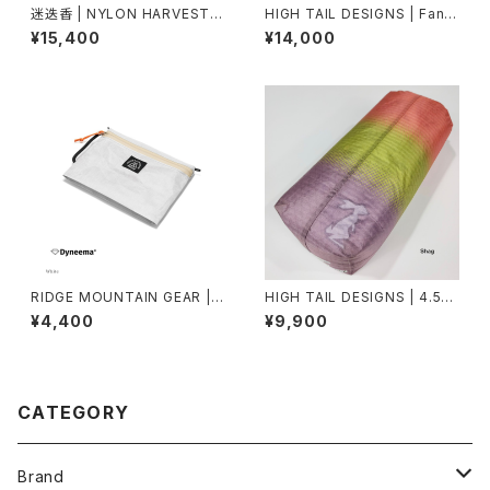
迷迭香 | NYLON HARVEST T
HIGH TAIL DESIGNS | Fann
RAINER CLASSIC
y Pack TX95
¥15,400
¥14,000
RIDGE MOUNTAIN GEAR | T
HIGH TAIL DESIGNS | 4.5L
ravel Pouch Plus
Stuff Sack TX50
¥4,400
¥9,900
CATEGORY
Brand