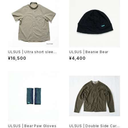
ULSUS | Ultra short sleeve
ULSUS | Beanie Bear
shirt
¥16,500
¥4,400
ULSUS | Bear Paw Gloves
ULSUS | Double Side Cardi