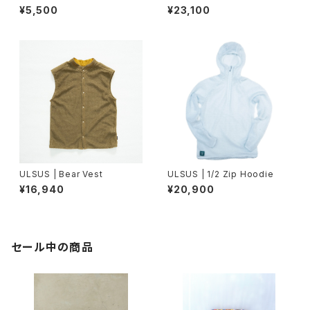
gan
¥5,500
¥23,100
ULSUS | Bear Vest
ULSUS | 1/2 Zip Hoodie
¥16,940
¥20,900
セール中の商品