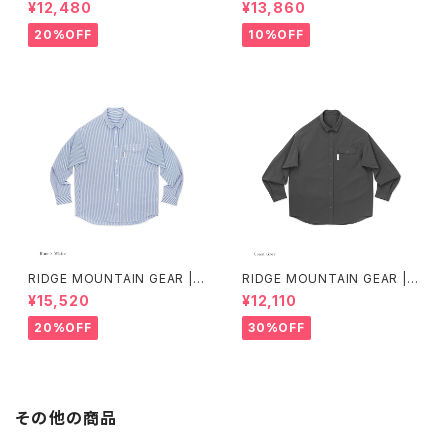
Merino Basic Long Sleeve
RAINER Ver.2025 Lot.3
¥12,480
¥13,860
Tee "Micro Border"
20%OFF
10%OFF
RIDGE MOUNTAIN GEAR | B
RIDGE MOUNTAIN GEAR | B
asic Long Sleeve Shirt "Str
asic Long Sleeve Shirt
¥15,520
¥12,110
ipe"
20%OFF
30%OFF
その他の商品