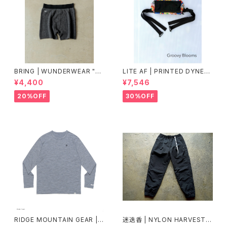
BRING | WUNDERWEAR "O
LITE AF | PRINTED DYNEE
NE" 50/50
MA FEATHER WEIGHT FAN
¥4,400
¥7,546
NY PACK
20%OFF
30%OFF
RIDGE MOUNTAIN GEAR |
迷迭香 | NYLON HARVEST T