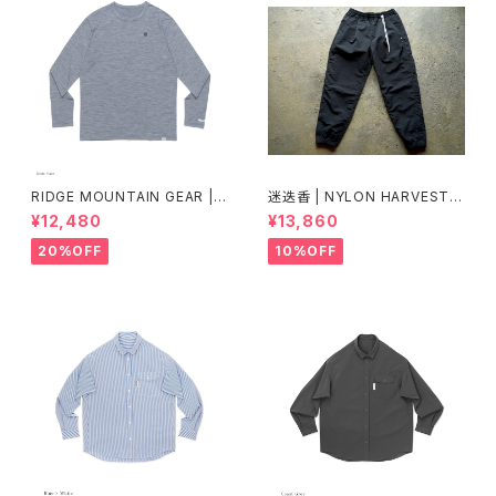
RIDGE MOUNTAIN GEAR |
迷迭香 | NYLON HARVEST T
Merino Basic Long Sleeve
RAINER Ver.2025 Lot.3
¥12,480
¥13,860
Tee "Micro Border"
20%OFF
10%OFF