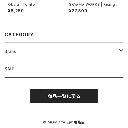
Okara | Tomte
SAYAMA WORKS | Rising X
-PAC VX21 Black
¥8,250
¥27,500
CATEGORY
Brand
アソビビト
SALE
十二 × PAPERSKY
商品一覧に戻る
迷迭香
BRING
© MOMOYA 山の用品店