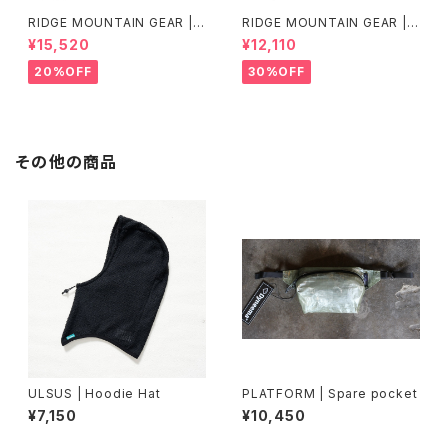
RIDGE MOUNTAIN GEAR | B
RIDGE MOUNTAIN GEAR | B
asic Long Sleeve Shirt "Str
asic Long Sleeve Shirt
¥15,520
¥12,110
ipe"
20%OFF
30%OFF
その他の商品
ULSUS | Hoodie Hat
PLATFORM | Spare pocket
¥7,150
¥10,450