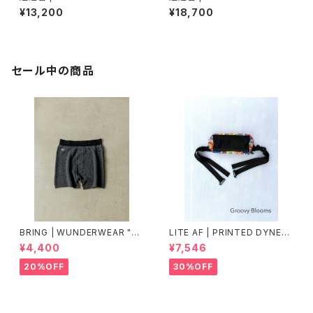
¥13,200
¥18,700
セール中の商品
BRING | WUNDERWEAR "O
LITE AF | PRINTED DYNEE
NE" 50/50
MA FEATHER WEIGHT FAN
¥4,400
¥7,546
NY PACK
20%OFF
30%OFF