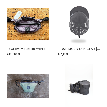
RawLow Mountain Works |
RIDGE MOUNTAIN GEAR | B
Nuts Pack
asic Cap Punching
¥8,360
¥7,800