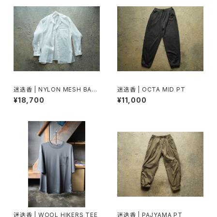
迷迭香 | NYLON MESH BASI
迷迭香 | OCTA MID PT
C OVER SHIRT
¥18,700
¥11,000
迷迭香 | WOOL HIKERS TEE
迷迭香 | PAJYAMA PT