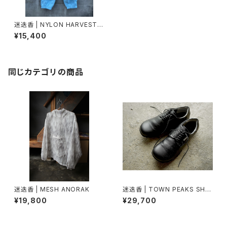
迷迭香 | NYLON HARVEST T
RAINER CLASSIC 2026 lot.
¥15,400
2
同じカテゴリの商品
迷迭香 | MESH ANORAK
迷迭香 | TOWN PEAKS SHO
ES
¥19,800
¥29,700