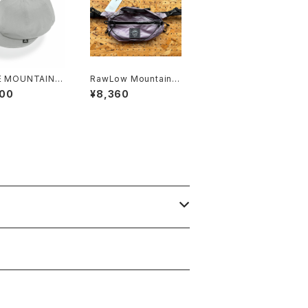
E MOUNTAIN G
RawLow Mountain
 Basic Cap NT
Works | Nuts Pack
200
¥8,360
 2026