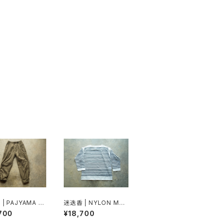
| PAJYAMA P
迷迭香 | NYLON MES
H BASQUE SHIRT
700
¥18,700