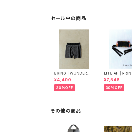
セール中の商品
BRING | WUNDERW
LITE AF | PRI
EAR "ONE" 50/50
DYNEEMA FEA
¥4,400
¥7,546
WEIGHT FANN
K
20%OFF
30%OFF
その他の商品