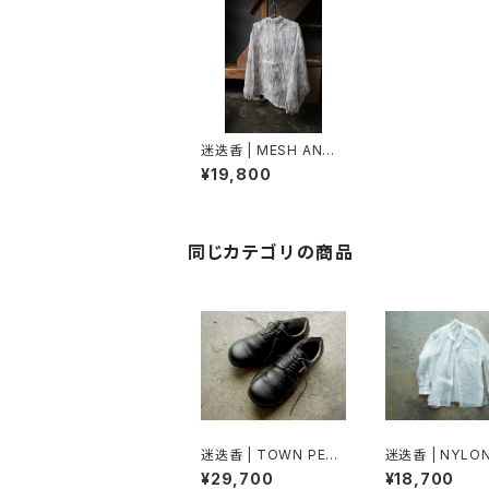
迷迭香 | MESH ANOR
AK
¥19,800
同じカテゴリの商品
迷迭香 | TOWN PEAK
迷迭香 | NYLON
S SHOES
H BASIC OVER
¥29,700
¥18,700
T