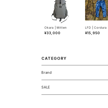
Okara | Mitten
LFD | Cordura 
Light Easy Pan
¥33,000
¥15,950
CATEGORY
Brand
アソビビト
SALE
十二 × PAPERSKY