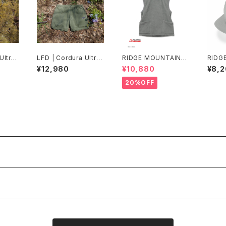
Ultra
LFD | Cordura Ultral
RIDGE MOUNTAIN G
RIDG
t
ight Easy Shorts
EAR | Alpha Booster
EAR |
¥12,980
¥10,880
¥8,
Vest
Extra
20%OFF