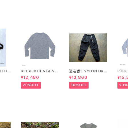
NTED
RIDGE MOUNTAIN G
迷迭香 | NYLON HAR
RIDG
THER
EAR | Merino Basic
VEST TRAINER Ver.2
EAR |
¥12,480
¥13,860
¥15,
Y PAC
Long Sleeve Tee
025 Lot.3
eeve 
"Micro Border"
20%OFF
10%OFF
20%