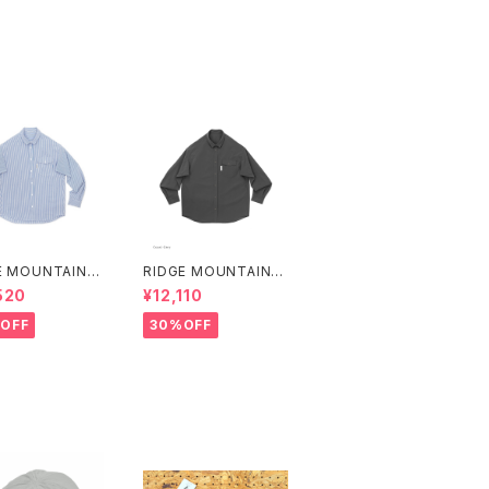
E MOUNTAIN G
RIDGE MOUNTAIN G
 Basic Long Sl
EAR | Basic Long Sl
520
¥12,110
Shirt "Stripe"
eeve Shirt
OFF
30%OFF