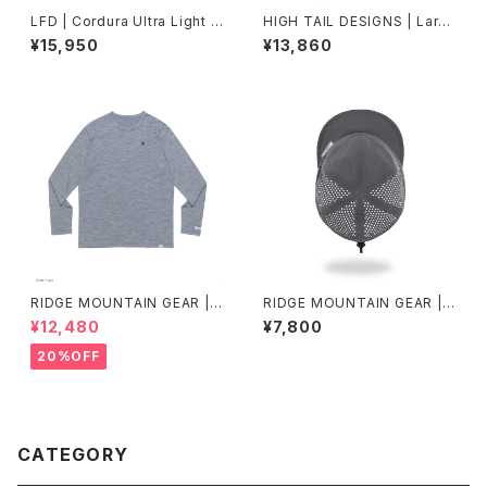
LFD | Cordura Ultra Light E
HIGH TAIL DESIGNS | Larg
asy Pant
e Shopping Bag TX33 “arti
¥15,950
¥13,860
st collaboration”
RIDGE MOUNTAIN GEAR |
RIDGE MOUNTAIN GEAR | B
Merino Basic Long Sleeve
asic Cap Extra Punching
¥12,480
¥7,800
Tee "Micro Border"
20%OFF
CATEGORY