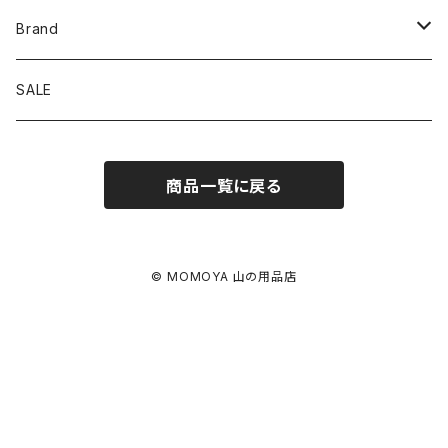
Brand
アソビビト
SALE
十二 × PAPERSKY
商品一覧に戻る
迷迭香
BRING
© MOMOYA 山の用品店
EYL
FLOAT-OUTDOOR