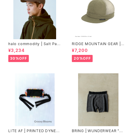
halo commodity | Salt Path
RIDGE MOUNTAIN GEAR |
Cap
Mesh Basic Cap
¥3,234
¥7,200
30%OFF
20%OFF
LITE AF | PRINTED DYNEE
BRING | WUNDERWEAR "O