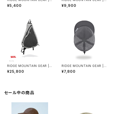
ide Increase
nough Hat NT 2026
¥5,400
¥9,900
RIDGE MOUNTAIN GEAR | S
RIDGE MOUNTAIN GEAR | B
ash Pack
asic Cap Punching
¥25,800
¥7,800
セール中の商品