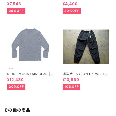
MA FEATHER WEIGHT FAN
NE" 50/50
¥7,546
¥4,400
NY PACK
30%OFF
20%OFF
RIDGE MOUNTAIN GEAR |
迷迭香 | NYLON HARVEST T
Merino Basic Long Sleeve
RAINER Ver.2025 Lot.3
¥12,480
¥13,860
Tee "Micro Border"
20%OFF
10%OFF
その他の商品