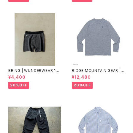
BRING | WUNDERWEAR "O
RIDGE MOUNTAIN GEAR |
NE" 50/50
Merino Basic Long Sleeve
¥4,400
¥12,480
Tee "Micro Border"
20%OFF
20%OFF