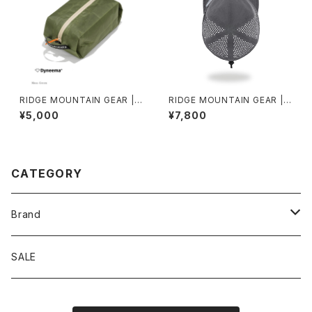
RIDGE MOUNTAIN GEAR |
RIDGE MOUNTAIN GEAR | B
Case M
asic Cap Punching
¥5,000
¥7,800
CATEGORY
Brand
アソビビト
SALE
十二 × PAPERSKY