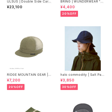
ULSUS | Double Side Cardi
BRING | WUNDERWEAR "O
gan
NE" 50/50
¥23,100
¥4,400
20%OFF
RIDGE MOUNTAIN GEAR |
halo commodity | Salt Path
Mesh Basic Cap
Hat
¥7,200
¥3,850
20%OFF
30%OFF