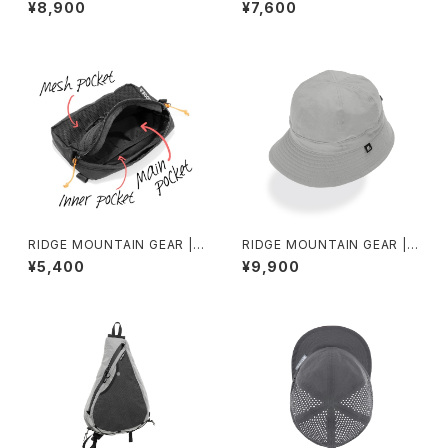
hade Cap
asic Cap Bicolor
¥8,900
¥7,600
RIDGE MOUNTAIN GEAR | S
RIDGE MOUNTAIN GEAR | E
ide Increase
nough Hat NT 2026
¥5,400
¥9,900