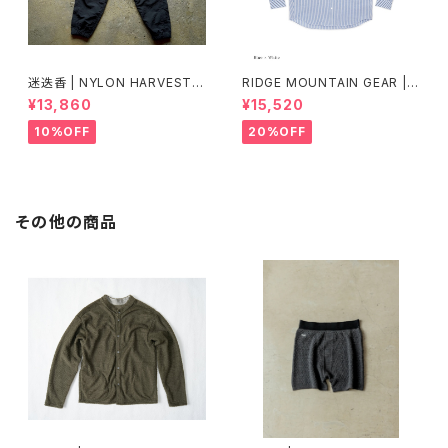
迷迭香 | NYLON HARVEST T
RIDGE MOUNTAIN GEAR | B
RAINER Ver.2025 Lot.3
asic Long Sleeve Shirt "Str
¥13,860
¥15,520
ipe"
10%OFF
20%OFF
その他の商品