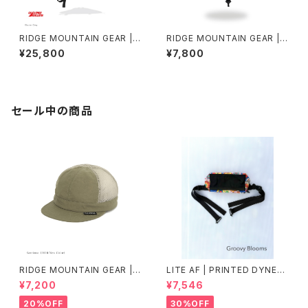
RIDGE MOUNTAIN GEAR | S
RIDGE MOUNTAIN GEAR | B
ash Pack
asic Cap Punching
¥25,800
¥7,800
セール中の商品
RIDGE MOUNTAIN GEAR |
LITE AF | PRINTED DYNEE
Mesh Basic Cap
MA FEATHER WEIGHT FAN
¥7,200
¥7,546
NY PACK
20%OFF
30%OFF