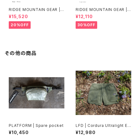
RIDGE MOUNTAIN GEAR | B
RIDGE MOUNTAIN GEAR | B
asic Long Sleeve Shirt "Str
asic Long Sleeve Shirt
¥15,520
¥12,110
ipe"
20%OFF
30%OFF
その他の商品
PLATFORM | Spare pocket
LFD | Cordura Ultralight Ea
sy Shorts
¥10,450
¥12,980