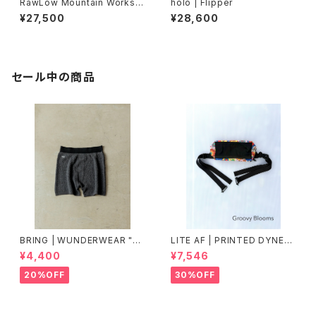
RawLow Mountain Works |
holo | Flipper
Airy Hoodie
¥27,500
¥28,600
セール中の商品
BRING | WUNDERWEAR "O
LITE AF | PRINTED DYNEE
NE" 50/50
MA FEATHER WEIGHT FAN
¥4,400
¥7,546
NY PACK
20%OFF
30%OFF