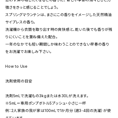
強さをきっと感じることでしょう。
スプリングマウンテンは、まさにこの香りをイメージした天然精油
サイプレスの香り。
洗濯機から衣類を取り出す時の爽快感と、乾いた後でも香りが残
りにくいことを兼ね備えた配合。
一年のなかでも短い期間しか味わうことのできない早春の香り
をお洗濯でお楽しみ下さい。
How to Use
洗剤使用の目安
洗剤5mLで洗濯もの3kgまたは水30Lが洗えます。
※5mL＝専用ポンプボトル5プッシュ・小さじ一杯
例：2人家族の我が家は100mLで1か月分（週3-4回の洗濯）が使
えています。