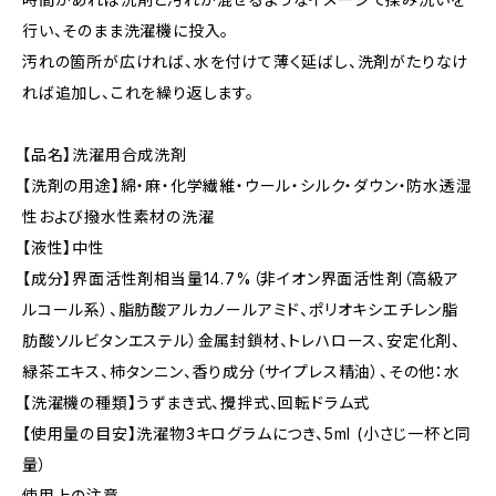
行い、そのまま洗濯機に投入。
汚れの箇所が広ければ、水を付けて薄く延ばし、洗剤がたりなけ
れば追加し、これを繰り返します。
【品名】洗濯用合成洗剤
【洗剤の用途】綿・麻・化学繊維・ウール・シルク・ダウン・防水透湿
性および撥水性素材の洗濯
【液性】中性
【成分】界面活性剤相当量14.7%（非イオン界面活性剤（高級ア
ルコール系）、脂肪酸アルカノールアミド、ポリオキシエチレン脂
肪酸ソルビタンエステル）金属封鎖材、トレハロース、安定化剤、
緑茶エキス、柿タンニン、香り成分（サイプレス精油）、その他：水
【洗濯機の種類】うずまき式、攪拌式、回転ドラム式
【使用量の目安】洗濯物3キログラムにつき、5ml (小さじ一杯と同
量）
使用上の注意