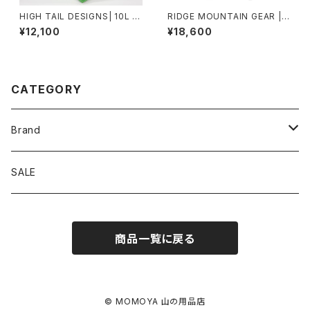
HIGH TAIL DESIGNS| 10L St
RIDGE MOUNTAIN GEAR |
uff Sack TX50
Unwind Pants
¥12,100
¥18,600
CATEGORY
Brand
アソビビト
SALE
十二 × PAPERSKY
商品一覧に戻る
迷迭香
BRING
© MOMOYA 山の用品店