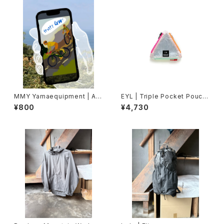
MMY Yamaequipment | Ani
EYL | Triple Pocket Pouch
mated e Card “Custom Me
【COIN】DCFH
¥800
¥4,730
ssage”