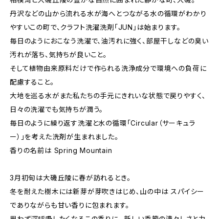
丹沢などの山から流れる水が海へとつながる水の循環がわかり
やすいこの町で、クラフト洗濯洗剤「JUN」は始まります。
毎日のようにおこなう洗濯で、油汚れに強く、部屋干しなどの臭い
汚れが落ち、気持ちが良いこと。
そして植物由来原料だけで作られる洗浄成分で環境への負荷に
配慮すること。
大地を巡る水がまた私たちの手元にきれいな状態で戻りやすく、
日々の洗濯でも気持ちが潤う。
毎日のように繰り返す洗濯と水の循環「Circular（サーキュラ
ー）」を考えた洗剤が生まれました。
香りの名前は Spring Mountain
3月初旬は大磯丘陵に春が訪れるとき。
冬を耐えた樹木には新芽が芽吹きはじめ、山の中は スパイシー
でありながらも甘い香りに包まれます。
思わず深呼吸したくなるこの香りに、 新しい季節の清々しさと力