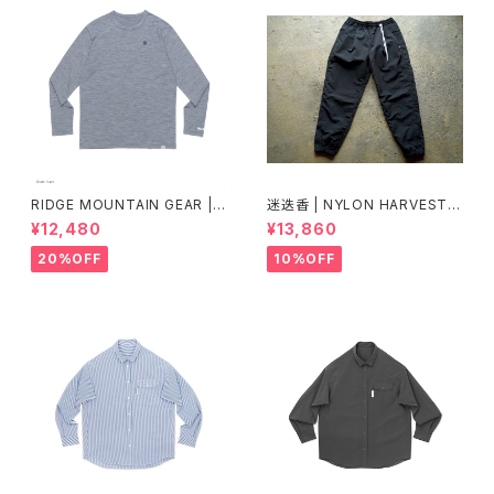
RIDGE MOUNTAIN GEAR |
迷迭香 | NYLON HARVEST T
Merino Basic Long Sleeve
RAINER Ver.2025 Lot.3
¥12,480
¥13,860
Tee "Micro Border"
20%OFF
10%OFF