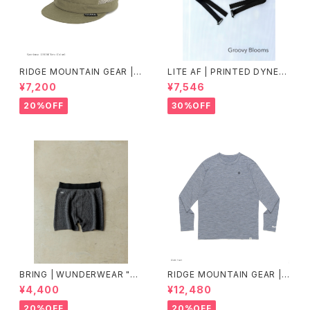
RIDGE MOUNTAIN GEAR |
LITE AF | PRINTED DYNEE
Mesh Basic Cap
MA FEATHER WEIGHT FAN
¥7,200
¥7,546
NY PACK
20%OFF
30%OFF
BRING | WUNDERWEAR "O
RIDGE MOUNTAIN GEAR |
NE" 50/50
Merino Basic Long Sleeve
¥4,400
¥12,480
Tee "Micro Border"
20%OFF
20%OFF