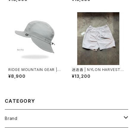
RIDGE MOUNTAIN GEAR | S
迷迭香 | NYLON HARVEST S
hade Cap
HORTS CLASSIC
¥8,900
¥13,200
CATEGORY
Brand