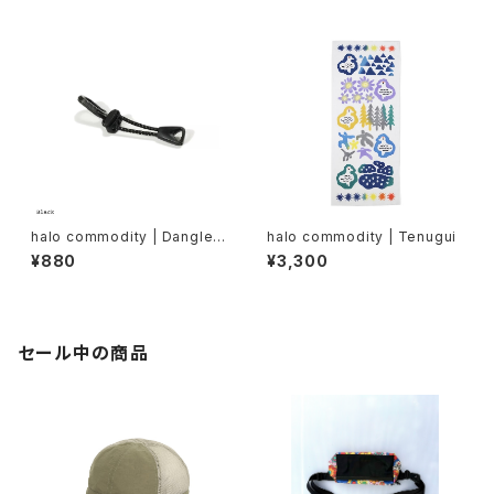
halo commodity | Dangle
halo commodity | Tenugui
Cord
¥880
¥3,300
セール中の商品