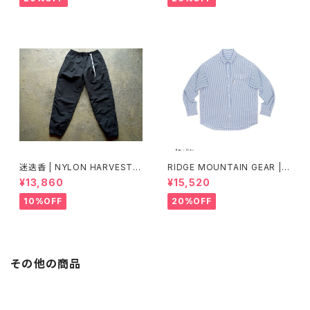
迷迭香 | NYLON HARVEST T
RIDGE MOUNTAIN GEAR | B
RAINER Ver.2025 Lot.3
asic Long Sleeve Shirt "Str
¥13,860
¥15,520
ipe"
10%OFF
20%OFF
その他の商品