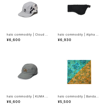
halo commodity | Cloud C
halo commodity | Alpha Ea
ap
r Muff Band
¥6,600
¥6,930
halo commodity | KUMA C
halo commodity | Bandann
ap
a90
¥6,600
¥5,500