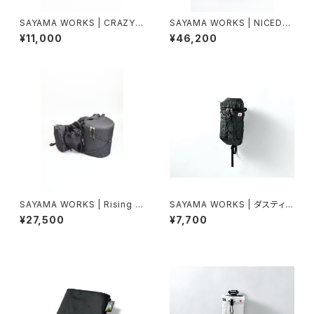
SAYAMA WORKS | CRAZY V
SAYAMA WORKS | NICEDAY
2
V2 DCFH 2.92oz
¥11,000
¥46,200
SAYAMA WORKS | Rising X
SAYAMA WORKS | ダスティン
-PAC VX21 Black
ホルダー2G改 Ultra 200 / DC
¥27,500
¥7,700
FH2.92oz