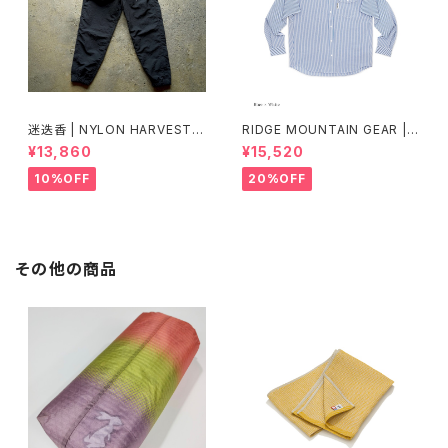
迷迭香 | NYLON HARVEST T
RIDGE MOUNTAIN GEAR | B
RAINER Ver.2025 Lot.3
asic Long Sleeve Shirt "Str
¥13,860
¥15,520
ipe"
10%OFF
20%OFF
その他の商品