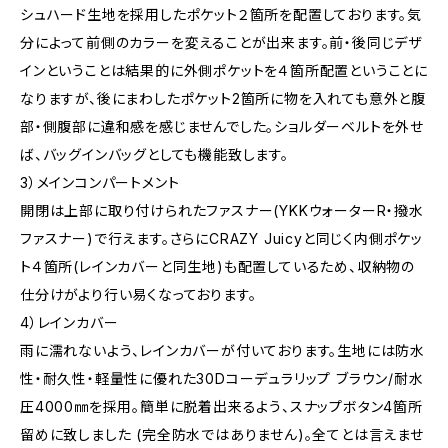
シュハード生地を採用したポケット２箇所を配置しております。気
分によって前側のカラーを変えることが出来ます。前・後同じデザ
インということは結果的に外側ポケットを４箇所配置ということに
なりますが、後にまわしたポケット2箇所に物を入れても意外と腹
部・側腹部に違和感を感じませんでした。ショルダーベルトを外せ
ば、バッグインバッグとしても機能致します。
3）メインコンパートメント
開閉は上部に取り付けられたファスナー(YKKウォーターR・撥水
ファスナー)で行えます。さらにCRAZY Juicyと同じく内側ポケッ
ト４箇所(レインカバーと同生地)も配置しているため、収納物の
仕分けがより行い易くなっております。
4）レインカバー
雨に濡れないよう、レインカバーが付いております。生地には防水
性・耐久性・軽量性に優れた30Dコーデュラリップ ブラウン/耐水
圧4000㎜を採用。簡単に脱着出来るよう、スナップボタン4箇所
留めに致しました (完全防水ではありません)。全てとは言えませ