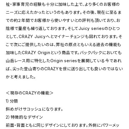
祉・家事育児の経験も十分に加味した上で、より多くのお客様の
ニーズに応えたかったというのもあります。その後、現在に至るま
での約２年間でお客様から使いやすいとの評判も頂いており、お
陰様で量産も繰り返しております。そしてJuicy seriesのひとつ
として、CRAZY Juicyへとマイナーチェンジも図れております。そ
こで次にご提供したいのは、弊社の原点ともいえる過去の機能も
加味したCRAZY Originという商品です。バックパックにおいても
山岳レース用に特化したOrigin seriesを展開している今であれ
ば、尖った登山寄りのCRAZYを世に送り出しても良いのではない
かと考えました。
＜現存のCRAZYの機能＞
1）分類
斜めがけサコッシュになります。
2）特徴的なデザイン
前面・背面ともに同じデザインにしております。外側にパワーメッ