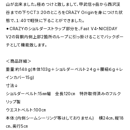
山が出来ました。極めつけと致しまして、甲武信ヶ岳から西沢渓
谷までの下りCT３:20のところをCRAZY Originを身につけた状
態で、１:40で軽快に下ることができました。
⚫︎CRAZYのショルダーストラップ部分を、Fast V4・NICEDAY
V2の背胴内側上部2箇所のループに引っ掛けることでバックポー
チとして機能致します。
＜商品詳細＞
重量:約14８g(本体103g＋ショルダーベルト２４g＋腰紐６g＋レ
インカバー15g)
寸法↓
ショルダーベルト:15㎜幅 全長120㎝ 特許取得済みのフルク
リップ製
ウエストベルト:100㎝
本体:(内側シームシーリング等はしておりません) 横24㎝、縦18
㎝、奥行5㎝