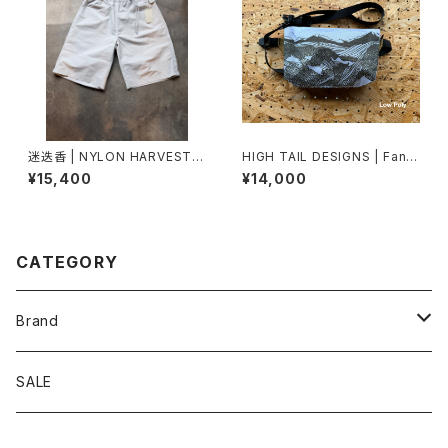
迷迭香 | NYLON HARVEST L
HIGH TAIL DESIGNS | Fann
OOSE SHORTS
y Pack TX95
¥15,400
¥14,000
CATEGORY
Brand
アソビビト
SALE
十二 × PAPERSKY