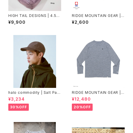
HIGH TAIL DESIGNS | 4.5L
RIDGE MOUNTAIN GEAR |
Stuff Sack TX50
Waffle Neck Wrap Towel
¥9,900
¥2,600
halo commodity | Salt Path
RIDGE MOUNTAIN GEAR |
Cap
Merino Basic Long Sleeve
¥3,234
¥12,480
Tee "Micro Border"
30%OFF
20%OFF