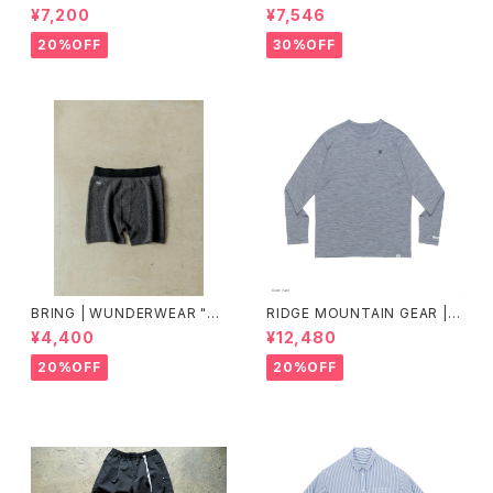
Mesh Basic Cap
MA FEATHER WEIGHT FAN
¥7,200
¥7,546
NY PACK
20%OFF
30%OFF
BRING | WUNDERWEAR "O
RIDGE MOUNTAIN GEAR |
NE" 50/50
Merino Basic Long Sleeve
¥4,400
¥12,480
Tee "Micro Border"
20%OFF
20%OFF