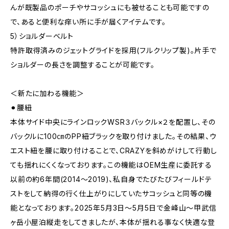
んが既製品のポーチやサコッシュにも被せることも可能ですの
で、あると便利な痒い所に手が届くアイテムです。
5）ショルダーベルト
特許取得済みのジェットグライドを採用(フルクリップ製)。片手で
ショルダーの長さを調整することが可能です。
＜新たに加わる機能＞
⚫︎腰紐
本体サイド中央にラインロックWSR３バックル×２を配置し、その
バックルに100㎝のPP紐ブラックを取り付けました。その結果、ウ
エスト紐を腰に取り付けることで、CRAZYを斜めがけして行動し
ても揺れにくくなっております。この機能はOEM生産に委託する
以前の約6年間(2014〜2019)、私自身でたびたびフィールドテ
ストをして納得の行く仕上がりにしていたサコッシュと同等の機
能となっております。2025年5月3日〜5月5日で金峰山〜甲武信
ヶ岳小屋泊縦走をしてきましたが、本体が揺れる事なく快適な登