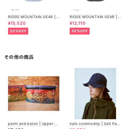
RIDGE MOUNTAIN GEAR | B
RIDGE MOUNTAIN GEAR | B
asic Long Sleeve Shirt "Str
asic Long Sleeve Shirt
¥15,520
¥12,110
ipe"
20%OFF
30%OFF
その他の商品
perm and baton | Upper Zi
halo commodity | Salt Path
p SACK M
Hat