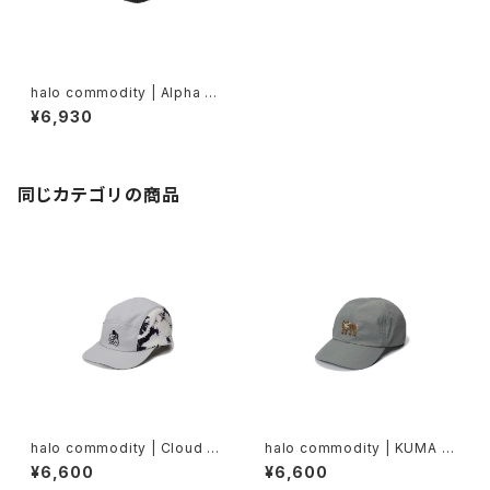
halo commodity | Alpha Ea
r Muff Band
¥6,930
同じカテゴリの商品
halo commodity | Cloud C
halo commodity | KUMA C
ap
ap
¥6,600
¥6,600