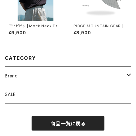
アソビビト | Mock Neck Dry
RIDGE MOUNTAIN GEAR | S
T 1 / 3
hade Cap
¥9,900
¥8,900
CATEGORY
Brand
アソビビト
SALE
十二 × PAPERSKY
商品一覧に戻る
迷迭香