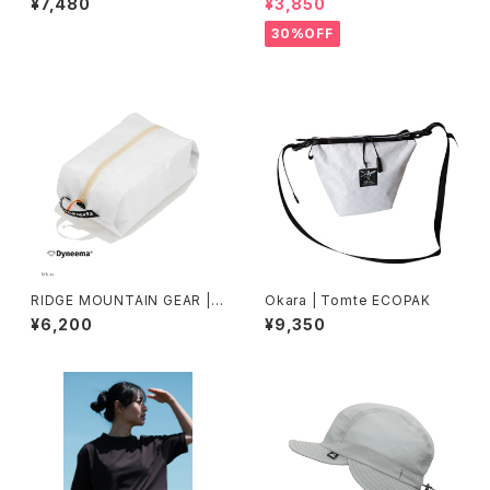
¥7,480
¥3,850
30%OFF
RIDGE MOUNTAIN GEAR |
Okara | Tomte ECOPAK
Case L
¥6,200
¥9,350