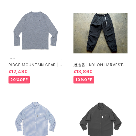
RIDGE MOUNTAIN GEAR |
迷迭香 | NYLON HARVEST T
Merino Basic Long Sleeve
RAINER Ver.2025 Lot.3
¥12,480
¥13,860
Tee "Micro Border"
20%OFF
10%OFF