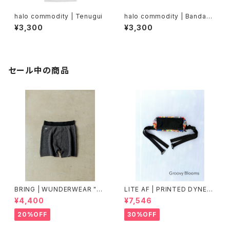
halo commodity | Tenugui
halo commodity | Bandann
a
¥3,300
¥3,300
セール中の商品
BRING | WUNDERWEAR "O
LITE AF | PRINTED DYNEE
NE" 50/50
MA FEATHER WEIGHT FAN
¥4,400
¥7,546
NY PACK
20%OFF
30%OFF