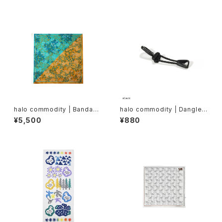
halo commodity | Bandann
halo commodity | Dangle
a90
Cord
¥5,500
¥880