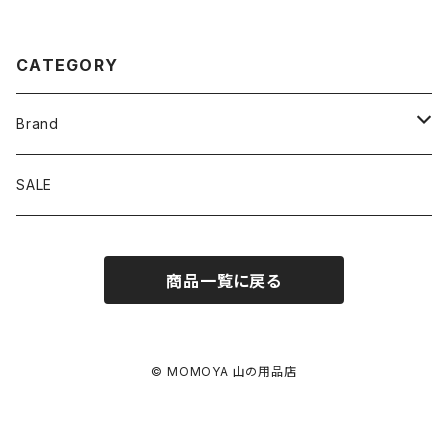
CATEGORY
Brand
アソビビト
SALE
十二 × PAPERSKY
商品一覧に戻る
迷迭香
BRING
© MOMOYA 山の用品店
EYL