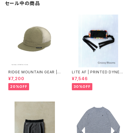
セール中の商品
RIDGE MOUNTAIN GEAR |
LITE AF | PRINTED DYNEE
Mesh Basic Cap
MA FEATHER WEIGHT FAN
¥7,200
¥7,546
NY PACK
20%OFF
30%OFF