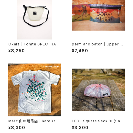
Okara | Tomte SPECTRA
perm and baton | Upper Zi
p SACK M
¥8,250
¥7,480
MMY 山の用品店 | RareRage
LFD | Square Sack 8L(Saku
Illustrated T-Shirt
ra)
¥8,300
¥3,300