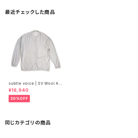
最近チェックした商品
subtle voice | SV Wool Ad
d Jacket
¥16,940
30%OFF
同じカテゴリの商品