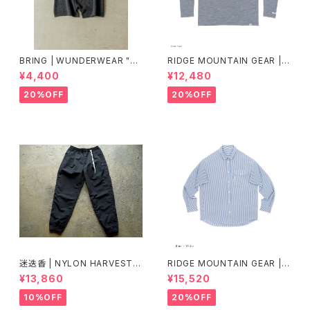
BRING | WUNDERWEAR "O
RIDGE MOUNTAIN GEAR |
NE" 50/50
Merino Basic Long Sleeve
¥4,400
¥12,480
Tee "Micro Border"
20%OFF
20%OFF
迷迭香 | NYLON HARVEST T
RIDGE MOUNTAIN GEAR | B
RAINER Ver.2025 Lot.3
asic Long Sleeve Shirt "Str
¥13,860
¥15,520
ipe"
10%OFF
20%OFF