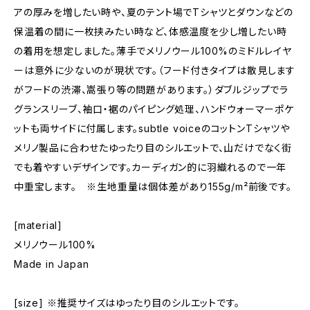
アの厚みを増したい時や、夏のテント場でTシャツとダウンなどの
保温着の間に一枚挟みたい時など、体感温度を少し増したい時
の着用を想定しました。薄手でメリノウール100%のミドルレイヤ
ーは意外に少ないのが現状です。（フード付きタイプは散見します
がフードの渋滞、嵩張り等の問題があります。）ダブルジップでラ
グランスリーブ、袖口・裾のパイピング処理、ハンドウォーマーポケ
ットも両サイドに付属します。subtle voiceのコットンTシャツや
メリノ製品に合わせたゆったり目のシルエットで、山だけでなく街
でも着やすいデザインです。カーディガン的に羽織れるので一年
中重宝します。 ※生地重量は個体差があり155g/m²前後です。
[material]
メリノウール100%
Made in Japan
[size] ※推奨サイズはゆったり目のシルエットです。