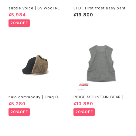
subtle voice | SV Wool Ne
LFD | First frost easy pant
ck Wrap Short
¥5,984
¥19,800
20%OFF
halo commodity | Crag Ca
RIDGE MOUNTAIN GEAR | A
p
lpha Booster Vest
¥5,280
¥10,880
20%OFF
20%OFF