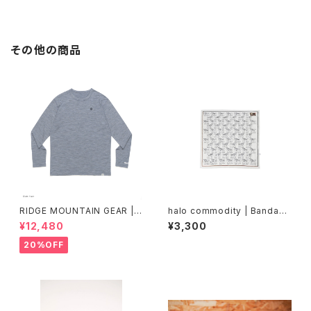
その他の商品
RIDGE MOUNTAIN GEAR |
halo commodity | Bandann
Merino Basic Long Sleeve
a
¥12,480
¥3,300
Tee "Micro Border"
20%OFF