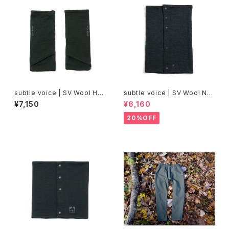
subtle voice | SV Wool Ha
subtle voice | SV Wool Ne
nd Warmer
ck Wrap
¥7,150
¥6,160
20%OFF