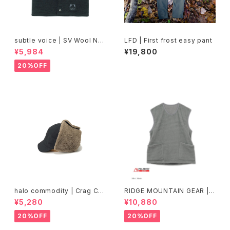
subtle voice | SV Wool Ne
LFD | First frost easy pant
ck Wrap Short
¥5,984
¥19,800
20%OFF
halo commodity | Crag Ca
RIDGE MOUNTAIN GEAR | A
p
lpha Booster Vest
¥5,280
¥10,880
20%OFF
20%OFF