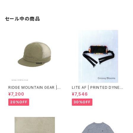
セール中の商品
RIDGE MOUNTAIN GEAR |
LITE AF | PRINTED DYNEE
Mesh Basic Cap
MA FEATHER WEIGHT FAN
¥7,200
¥7,546
NY PACK
20%OFF
30%OFF