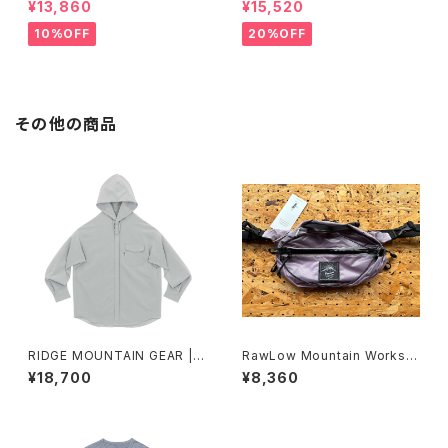
¥13,860
¥15,520
ipe"
10%OFF
20%OFF
その他の商品
RIDGE MOUNTAIN GEAR |
RawLow Mountain Works |
Hooded Long Sleeve Shirt
Nuts Pack
¥18,700
¥8,360
2026