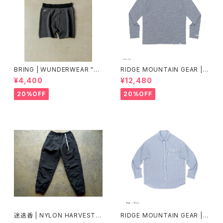
BRING | WUNDERWEAR "O
RIDGE MOUNTAIN GEAR |
NE" 50/50
Merino Basic Long Sleeve
¥4,400
¥12,480
Tee "Micro Border"
20%OFF
20%OFF
迷迭香 | NYLON HARVEST T
RIDGE MOUNTAIN GEAR | B
RAINER Ver.2025 Lot.3
asic Long Sleeve Shirt "Str