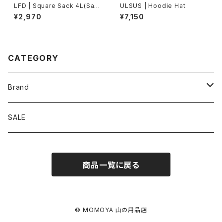
LFD | Square Sack 4L(Saku
ULSUS | Hoodie Hat
ra)
¥2,970
¥7,150
CATEGORY
Brand
アソビビト
SALE
十二 × PAPERSKY
商品一覧に戻る
迷迭香
BRING
© MOMOYA 山の用品店