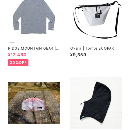
RIDGE MOUNTAIN GEAR |
Okara | Tomte ECOPAK
Merino Basic Long Sleeve
¥12,480
¥9,350
Tee "Micro Border"
20%OFF