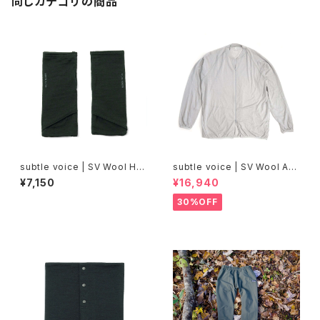
同じカテゴリの商品
subtle voice | SV Wool Ha
subtle voice | SV Wool Ad
nd Warmer
d Jacket
¥7,150
¥16,940
30%OFF