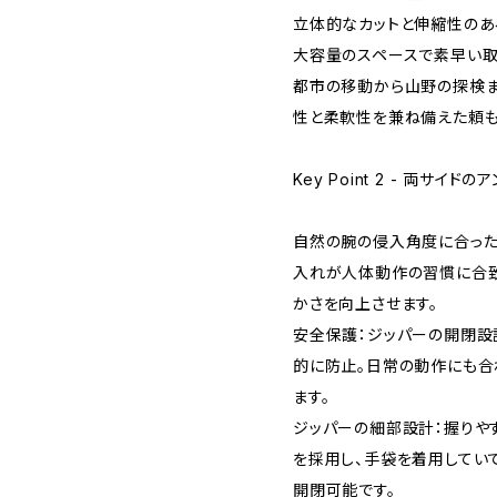
立体的なカットと伸縮性のあ
大容量のスペースで素早い取
都市の移動から山野の探検ま
性と柔軟性を兼ね備えた頼も
Key Point 2 - 両サイ
自然の腕の侵入角度に合った
入れが人体動作の習慣に合致
かさを向上させます。
安全保護：ジッパーの開閉設
的に防止。日常の動作にも合
ます。
ジッパーの細部設計：握りやすいジッ
を採用し、手袋を着用してい
開閉可能です。