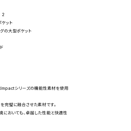
 2
ポケット
ングの大型ポケット
ド
mpactシリーズの機能性素材を使用
性を完璧に融合させた素材です。
境においても、卓越した性能と快適性