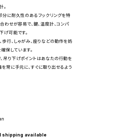
計。
部分に耐久性のあるフックリングを特
み合わせが容易で、鍵、温度計、コンパ
下げ可能です。
、歩行、しゃがみ、座りなどの動作を妨
を確保しています。
、吊り下げポイントはあなたの行動を
備を常に手元に、すぐに取り出せるよう
an
l shipping available