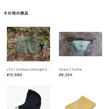
その他の商品
LFD | Cordura Ultralight Ea
Okara | Tomte
sy Shorts
¥12,980
¥8,250