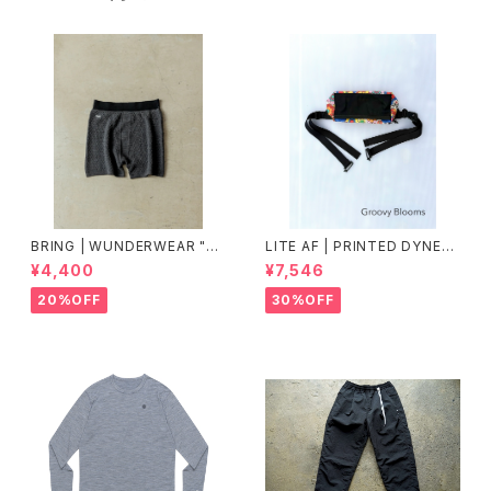
BRING | WUNDERWEAR "O
LITE AF | PRINTED DYNEE
NE" 50/50
MA FEATHER WEIGHT FAN
¥4,400
¥7,546
NY PACK
20%OFF
30%OFF