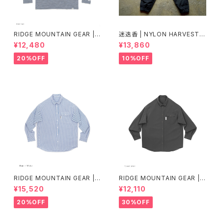
RIDGE MOUNTAIN GEAR |
迷迭香 | NYLON HARVEST T
Merino Basic Long Sleeve
RAINER Ver.2025 Lot.3
¥12,480
¥13,860
Tee "Micro Border"
20%OFF
10%OFF
RIDGE MOUNTAIN GEAR | B
RIDGE MOUNTAIN GEAR | B
asic Long Sleeve Shirt "Str
asic Long Sleeve Shirt
¥15,520
¥12,110
ipe"
20%OFF
30%OFF