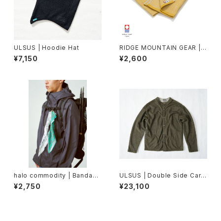
ULSUS | Hoodie Hat
RIDGE MOUNTAIN GEAR |
Waffle Neck Wrap Towel
¥7,150
¥2,600
halo commodity | Bandann
ULSUS | Double Side Cardi
a
gan
¥2,750
¥23,100