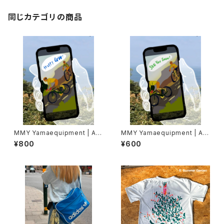
同じカテゴリの商品
MMY Yamaequipment | Ani
MMY Yamaequipment | Ani
mated e Card “Custom Me
mated e Card “Default Me
¥800
¥600
ssage”
ssage” : Instant Download