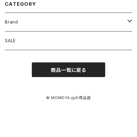
CATEGORY
Brand
アソビビト
SALE
十二 × PAPERSKY
商品一覧に戻る
迷迭香
BRING
© MOMOYA 山の用品店
EYL
FLOAT-OUTDOOR