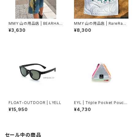
MMY 山の用品店 | BEARHAN
MMY 山の用品店 | RareRage
D | Illustrated Tenugui 特岡
Illustrated T-Shirt
¥3,630
¥8,300
(1)
FLOAT-OUTDOOR | LYELL
EYL | Triple Pocket Pouch
【COIN】DCFH
¥15,950
¥4,730
セール中の商品