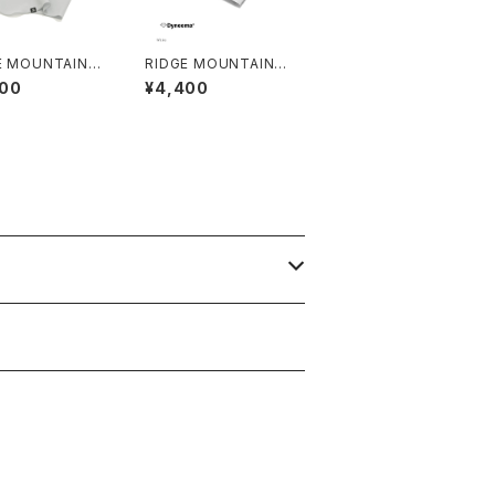
E MOUNTAIN G
RIDGE MOUNTAIN G
 Sunshade 202
EAR | Travel Pouch
400
¥4,400
Plus