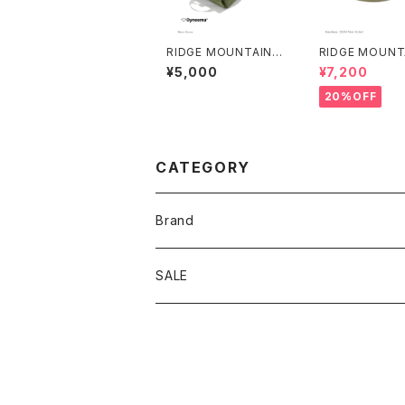
RIDGE MOUNTAIN G
RIDGE MOUNT
EAR | Case M
EAR | Mesh Ba
¥5,000
¥7,200
ap
20%OFF
CATEGORY
Brand
アソビビト
SALE
十二 × PAPERSKY
迷迭香