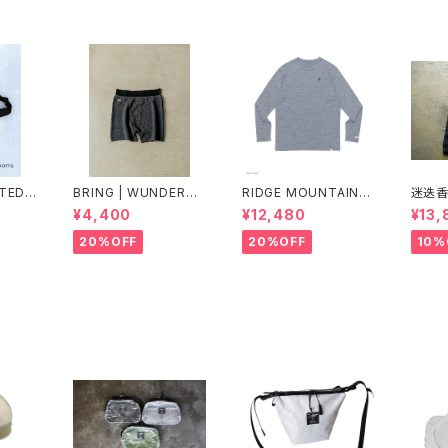
NTED
BRING | WUNDERW
RIDGE MOUNTAIN G
迷迭香 
THER
EAR "ONE" 50/50
EAR | Merino Basic
VEST 
¥4,400
¥12,480
¥13,
Y PAC
Long Sleeve Tee
025 L
"Micro Border"
20%OFF
20%OFF
10%