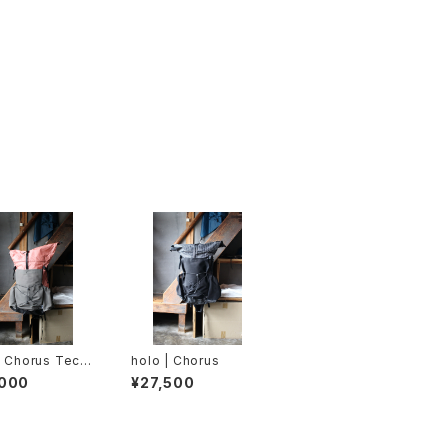
| Chorus Tech
holo | Chorus
ce Steel ver.
,000
¥27,500