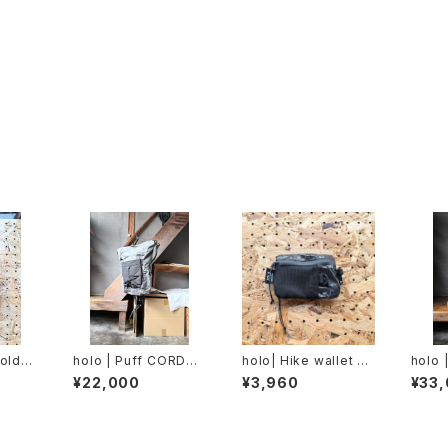
Holder
holo | Puff CORDUR
holo| Hike wallet U
holo 
A / Gray
X10
nofor
¥22,000
¥3,960
¥33