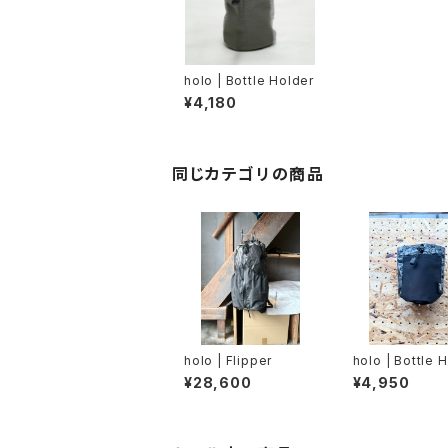
holo | Bottle Holder
¥4,180
同じカテゴリの商品
holo | Flipper
holo | Bottle 
UX10
¥28,600
¥4,950