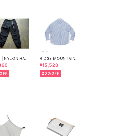
| NYLON HAR
RIDGE MOUNTAIN G
TRAINER Ver.2
EAR | Basic Long Sl
860
¥15,520
ot.3
eeve Shirt "Stripe"
OFF
20%OFF