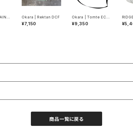
AIN G
Okara | Rektan DCF
Okara | Tomte ECO
RIDG
sic C
PAK
EAR |
¥7,150
¥9,350
¥5,
6
商品一覧に戻る