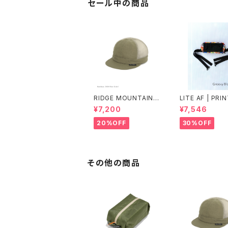
セール中の商品
RIDGE MOUNTAIN G
LITE AF | PRI
EAR | Mesh Basic C
DYNEEMA FEA
¥7,200
¥7,546
ap
WEIGHT FANN
K
20%OFF
30%OFF
その他の商品