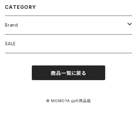
CATEGORY
Brand
アソビビト
SALE
十二 × PAPERSKY
商品一覧に戻る
迷迭香
BRING
© MOMOYA 山の用品店
EYL
FLOAT-OUTDOOR