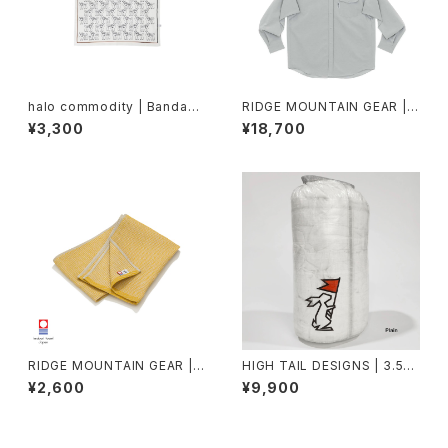
halo commodity | Bandann
RIDGE MOUNTAIN GEAR |
a
Hooded Long Sleeve Shirt
¥3,300
¥18,700
2026
RIDGE MOUNTAIN GEAR |
HIGH TAIL DESIGNS | 3.5L
Waffle Neck Wrap Towel
Stuff Sack
¥2,600
¥9,900