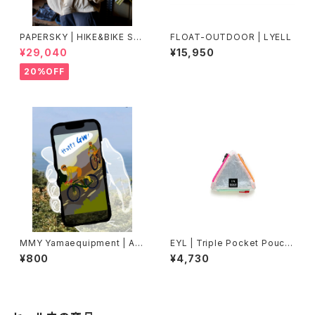
PAPERSKY | HIKE&BIKE SH
FLOAT-OUTDOOR | LYELL
ELL
¥29,040
¥15,950
20%OFF
MMY Yamaequipment | Ani
EYL | Triple Pocket Pouch
mated e Card “Custom Me
【COIN】DCFH
¥800
¥4,730
ssage”