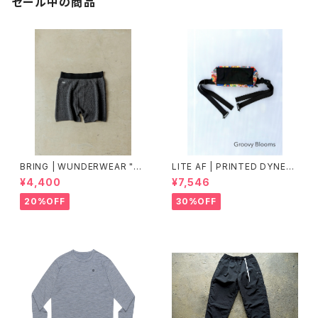
セール中の商品
BRING | WUNDERWEAR "O
LITE AF | PRINTED DYNEE
NE" 50/50
MA FEATHER WEIGHT FAN
¥4,400
¥7,546
NY PACK
20%OFF
30%OFF