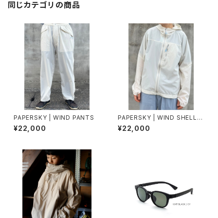
同じカテゴリの商品
PAPERSKY | WIND PANTS
PAPERSKY | WIND SHELL H
OODIE
¥22,000
¥22,000