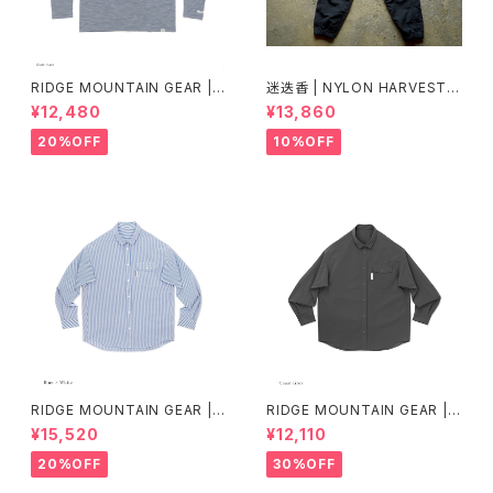
RIDGE MOUNTAIN GEAR |
迷迭香 | NYLON HARVEST T
Merino Basic Long Sleeve
RAINER Ver.2025 Lot.3
¥12,480
¥13,860
Tee "Micro Border"
20%OFF
10%OFF
RIDGE MOUNTAIN GEAR | B
RIDGE MOUNTAIN GEAR | B
asic Long Sleeve Shirt "Str
asic Long Sleeve Shirt
¥15,520
¥12,110
ipe"
20%OFF
30%OFF